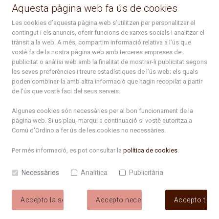
Aquesta pàgina web fa ús de cookies
atenciociutadana@ordino.ad
Les cookies d’aquesta pàgina web s’utilitzen per personalitzar el
contingut i els anuncis, oferir funcions de xarxes socials i analitzar el
+376 878 100
trànsit a la web. A més, compartim informació relativa a l’ús que
vostè fa de la nostra pàgina web amb terceres empreses de
De Dl. a Dv. : de 8 a 16h (els divendres a partir de l'1 de juny
publicitat o anàlisi web amb la finalitat de mostrar-li publicitat segons
fins al divendres de la setmana de Meritxell : de 8 a 14h)
les seves preferències i treure estadístiques de l’ús web; els quals
poden combinar-la amb altra informació que hagin recopilat a partir
de l’ús que vostè faci del seus serveis.
Rep tota l'actualitat del Comú d'Ordino en el teu correu
Algunes cookies són necessàries per al bon funcionament de la
pàgina web. Si us plau, marqui a continuació si vostè autoritza a
Subscriu-te
Comú d'Ordino
a fer ús de les cookies no necessàries.
Per més informació, es pot consultar la
política de cookies
.
Necessàries
Analítica
Publicitària
Accepto la selecció
Accepto necessàries
Accepto tote