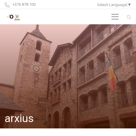
+376 878 100
Select Language
▼
arxius