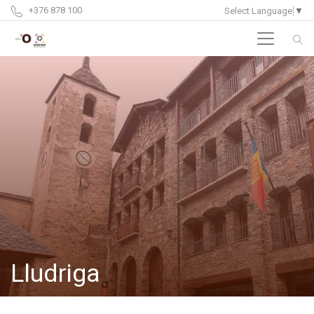
+376 878 100
Select Language
▼
Lludriga