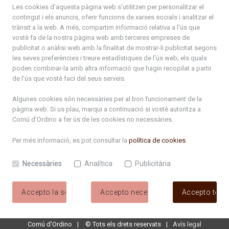
atenciociutadana@ordino.ad
Les cookies d’aquesta pàgina web s’utilitzen per personalitzar el
contingut i els anuncis, oferir funcions de xarxes socials i analitzar el
+376 878 100
trànsit a la web. A més, compartim informació relativa a l’ús que
vostè fa de la nostra pàgina web amb terceres empreses de
De Dl. a Dv. : de 8 a 16h (els divendres a partir de l'1 de juny
publicitat o anàlisi web amb la finalitat de mostrar-li publicitat segons
fins al divendres de la setmana de Meritxell : de 8 a 14h)
les seves preferències i treure estadístiques de l’ús web; els quals
poden combinar-la amb altra informació que hagin recopilat a partir
de l’ús que vostè faci del seus serveis.
Rep tota l'actualitat del Comú d'Ordino en el teu correu
Algunes cookies són necessàries per al bon funcionament de la
pàgina web. Si us plau, marqui a continuació si vostè autoritza a
Comú d'Ordino
a fer ús de les cookies no necessàries.
Subscriu-te
Per més informació, es pot consultar la
política de cookies
.
Necessàries
Analítica
Publicitària
Accepto la selecció
Accepto necessàries
Accepto tote
Comú d'Ordino
©
Tots els drets reservats
Avís legal