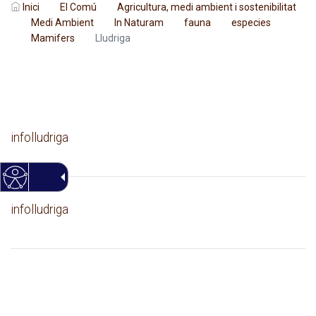
Inici
El Comú
Agricultura, medi ambient i sostenibilitat
Medi Ambient
In Naturam
fauna
especies
Mamifers
Lludriga
infolludriga
infolludriga