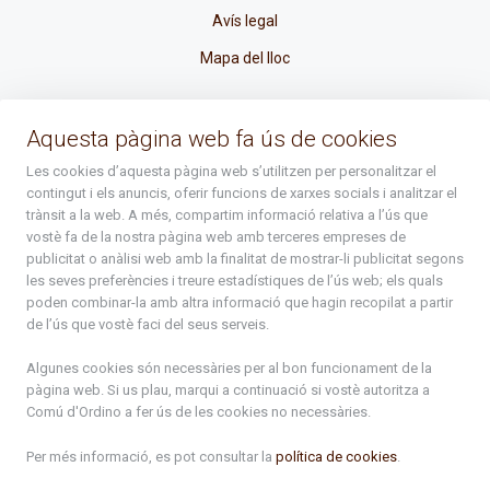
Avís legal
Mapa del lloc
La Placeta, 1 - AD300 Ordino - Principat d'Andorra
Aquesta pàgina web fa ús de cookies
atenciociutadana@ordino.ad
Les cookies d’aquesta pàgina web s’utilitzen per personalitzar el
contingut i els anuncis, oferir funcions de xarxes socials i analitzar el
+376 878 100
trànsit a la web. A més, compartim informació relativa a l’ús que
vostè fa de la nostra pàgina web amb terceres empreses de
De Dl. a Dv. : de 8 a 16h (els divendres a partir de l'1 de juny
publicitat o anàlisi web amb la finalitat de mostrar-li publicitat segons
fins al divendres de la setmana de Meritxell : de 8 a 14h)
les seves preferències i treure estadístiques de l’ús web; els quals
poden combinar-la amb altra informació que hagin recopilat a partir
de l’ús que vostè faci del seus serveis.
Rep tota l'actualitat del Comú d'Ordino en el teu correu
Algunes cookies són necessàries per al bon funcionament de la
pàgina web. Si us plau, marqui a continuació si vostè autoritza a
Comú d'Ordino
a fer ús de les cookies no necessàries.
Subscriu-te
Per més informació, es pot consultar la
política de cookies
.