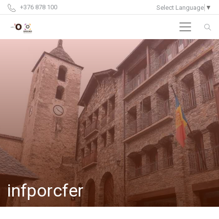
+376 878 100
Select Language
▼
infporcfer