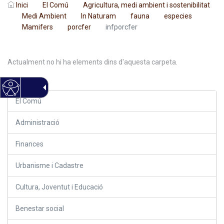
Inici
El Comú
Agricultura, medi ambient i sostenibilitat
Medi Ambient
In Naturam
fauna
especies
Mamifers
porcfer
infporcfer
Actualment no hi ha elements dins d'aquesta carpeta.
El Comú
Administració
Finances
Urbanisme i Cadastre
Cultura, Joventut i Educació
Benestar social