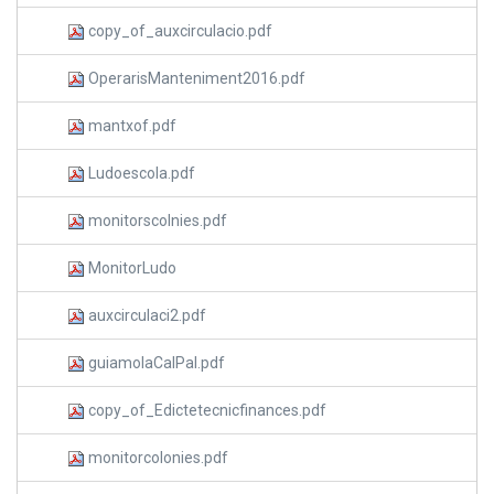
copy_of_auxcirculacio.pdf
OperarisManteniment2016.pdf
mantxof.pdf
Ludoescola.pdf
monitorscolnies.pdf
MonitorLudo
auxcirculaci2.pdf
guiamolaCalPal.pdf
copy_of_Edictetecnicfinances.pdf
monitorcolonies.pdf