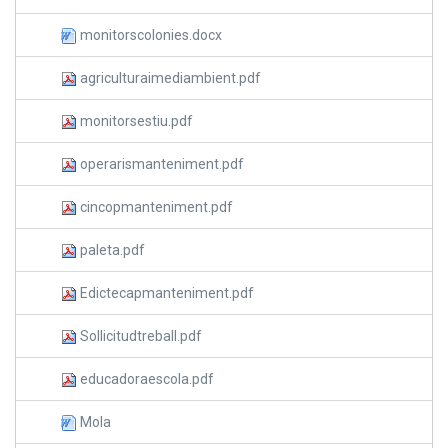
monitorscolonies.docx
agriculturaimediambient.pdf
monitorsestiu.pdf
operarismanteniment.pdf
cincopmanteniment.pdf
paleta.pdf
Edictecapmanteniment.pdf
Sollicitudtreball.pdf
educadoraescola.pdf
Mola