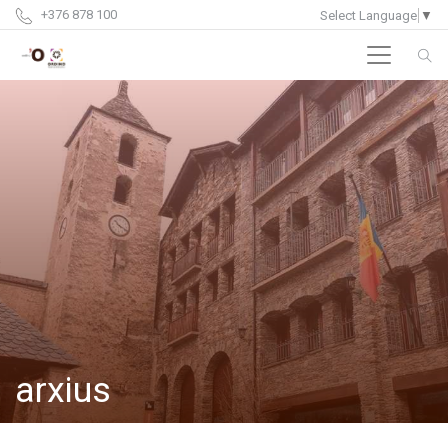
+376 878 100
Select Language
▼
arxius