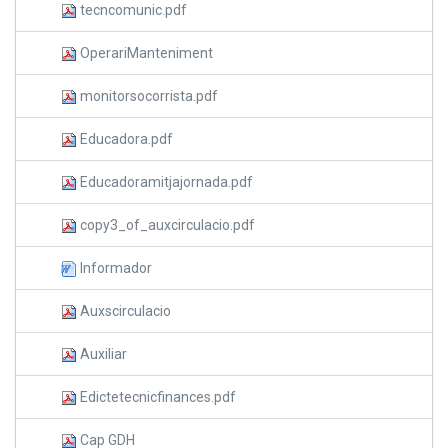
tecncomunic.pdf
OperariManteniment
monitorsocorrista.pdf
Educadora.pdf
Educadoramitjajornada.pdf
copy3_of_auxcirculacio.pdf
Informador
Auxscirculacio
Auxiliar
Edictetecnicfinances.pdf
Cap GDH