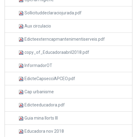
Sollicituddeclaraciojurada.pdf
Aux circulacio
Edicteexterncapmantenimentiserveis.pdf
copy_of_Educadoraabril2018.pdf
InformadorOT
EdicteCapsecciAPCEO.pdf
Cap urbanisme
Edicteeducadora.pdf
Guia mina llorts III
Educadora nov 2018