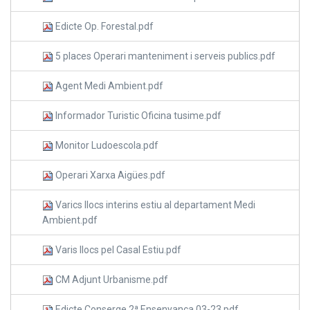
Edicte Op. Forestal.pdf
5 places Operari manteniment i serveis publics.pdf
Agent Medi Ambient.pdf
Informador Turistic Oficina tusime.pdf
Monitor Ludoescola.pdf
Operari Xarxa Aigües.pdf
Varics llocs interins estiu al departament Medi
Ambient.pdf
Varis llocs pel Casal Estiu.pdf
CM Adjunt Urbanisme.pdf
Edicte Conserge 2ª Ensenyança 03-23.pdf