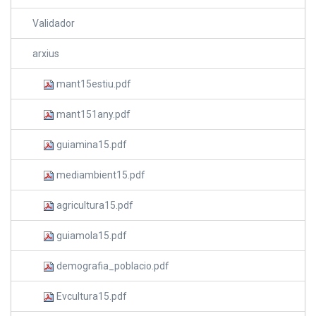
Validador
arxius
mant15estiu.pdf
mant151any.pdf
guiamina15.pdf
mediambient15.pdf
agricultura15.pdf
guiamola15.pdf
demografia_poblacio.pdf
Evcultura15.pdf