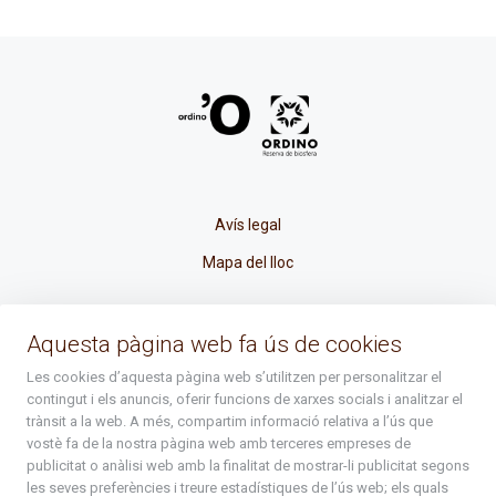
Avís legal
Mapa del lloc
La Placeta, 1 - AD300 Ordino - Principat d'Andorra
Aquesta pàgina web fa ús de cookies
atenciociutadana@ordino.ad
Les cookies d’aquesta pàgina web s’utilitzen per personalitzar el
contingut i els anuncis, oferir funcions de xarxes socials i analitzar el
+376 878 100
trànsit a la web. A més, compartim informació relativa a l’ús que
vostè fa de la nostra pàgina web amb terceres empreses de
De Dl. a Dv. : de 8 a 16h (els divendres a partir de l'1 de juny
publicitat o anàlisi web amb la finalitat de mostrar-li publicitat segons
fins al divendres de la setmana de Meritxell : de 8 a 14h)
les seves preferències i treure estadístiques de l’ús web; els quals