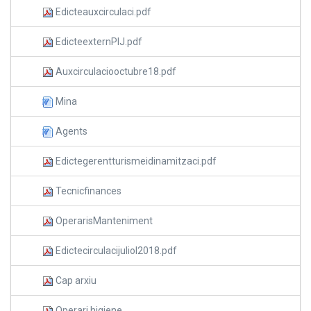
Edicteauxcirculaci.pdf
EdicteexternPIJ.pdf
Auxcirculaciooctubre18.pdf
Mina
Agents
Edictegerentturismeidinamitzaci.pdf
Tecnicfinances
OperarisManteniment
Edictecirculacijuliol2018.pdf
Cap arxiu
Operari higiene