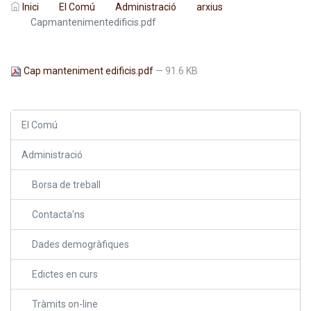
Inici
El Comú
Administració
arxius
Capmantenimentedificis.pdf
Cap manteniment edificis.pdf
— 91.6 KB
El Comú
Administració
Borsa de treball
Contacta'ns
Dades demogràfiques
Edictes en curs
Tràmits on-line