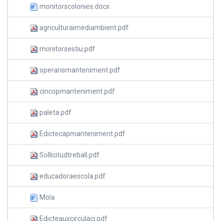
monitorscolonies.docx
agriculturaimediambient.pdf
monitorsestiu.pdf
operarismanteniment.pdf
cincopmanteniment.pdf
paleta.pdf
Edictecapmanteniment.pdf
Sollicitudtreball.pdf
educadoraescola.pdf
Mola
Edicteauxcirculaci.pdf