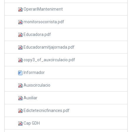
OperariManteniment
monitorsocorrista.pdf
Educadora.pdf
Educadoramitjajornada.pdf
copy3_of_auxcirculacio.pdf
Informador
Auxscirculacio
Auxiliar
Edictetecnicfinances.pdf
Cap GDH