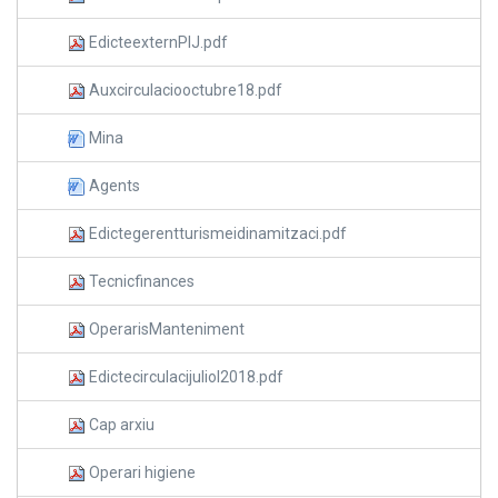
EdicteexternPIJ.pdf
Auxcirculaciooctubre18.pdf
Mina
Agents
Edictegerentturismeidinamitzaci.pdf
Tecnicfinances
OperarisManteniment
Edictecirculacijuliol2018.pdf
Cap arxiu
Operari higiene