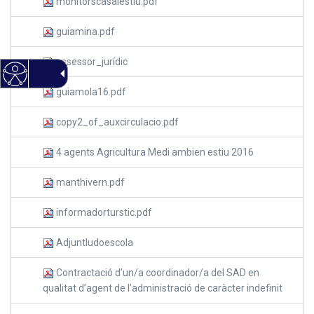
monitorscasalestiu.pdf
guiamina.pdf
assessor_jurídic
guiamola16.pdf
copy2_of_auxcirculacio.pdf
4 agents Agricultura Medi ambien estiu 2016
manthivern.pdf
informadorturstic.pdf
Adjuntludoescola
Contractació d’un/a coordinador/a del SAD en
qualitat d’agent de l’administració de caràcter indefinit