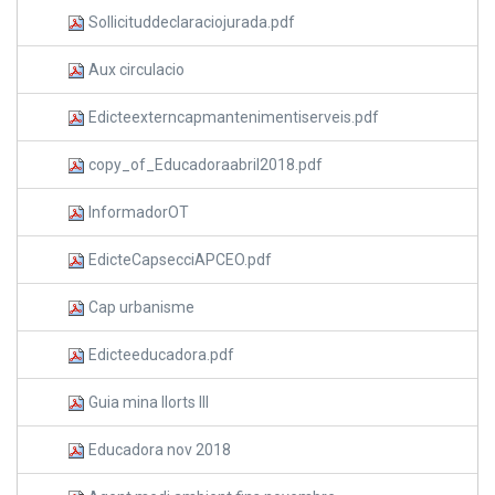
Sollicituddeclaraciojurada.pdf
Aux circulacio
Edicteexterncapmantenimentiserveis.pdf
copy_of_Educadoraabril2018.pdf
InformadorOT
EdicteCapsecciAPCEO.pdf
Cap urbanisme
Edicteeducadora.pdf
Guia mina llorts III
Educadora nov 2018