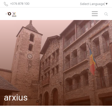
+376 878 100
Select Language
▼
arxius