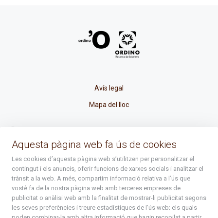
Avís legal
Mapa del lloc
La Placeta, 1 - AD300 Ordino - Principat d'Andorra
Aquesta pàgina web fa ús de cookies
atenciociutadana@ordino.ad
Les cookies d’aquesta pàgina web s’utilitzen per personalitzar el
contingut i els anuncis, oferir funcions de xarxes socials i analitzar el
+376 878 100
trànsit a la web. A més, compartim informació relativa a l’ús que
vostè fa de la nostra pàgina web amb terceres empreses de
De Dl. a Dv. : de 8 a 16h (els divendres a partir de l'1 de juny
publicitat o anàlisi web amb la finalitat de mostrar-li publicitat segons
fins al divendres de la setmana de Meritxell : de 8 a 14h)
les seves preferències i treure estadístiques de l’ús web; els quals
poden combinar-la amb altra informació que hagin recopilat a partir