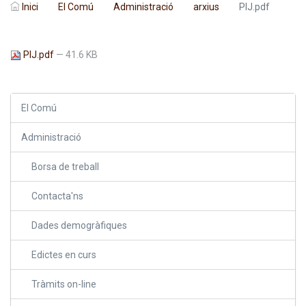
Inici
El Comú
Administració
arxius
PIJ.pdf
PIJ.pdf
— 41.6 KB
El Comú
Administració
Borsa de treball
Contacta'ns
Dades demogràfiques
Edictes en curs
Tràmits on-line