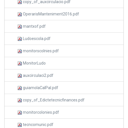
copy_of_auxcirculacio.pdf
OperarisManteniment2016.pdf
mantxof.pdf
Ludoescola.pdf
monitorscolnies.pdf
MonitorLudo
auxcirculaci2.pdf
guiamolaCalPal.pdf
copy_of_Edictetecnicfinances.pdf
monitorcolonies.pdf
tecncomunic.pdf