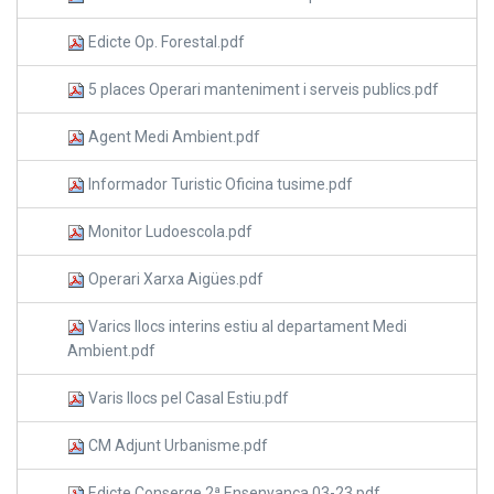
Edicte Op. Forestal.pdf
5 places Operari manteniment i serveis publics.pdf
Agent Medi Ambient.pdf
Informador Turistic Oficina tusime.pdf
Monitor Ludoescola.pdf
Operari Xarxa Aigües.pdf
Varics llocs interins estiu al departament Medi
Ambient.pdf
Varis llocs pel Casal Estiu.pdf
CM Adjunt Urbanisme.pdf
Edicte Conserge 2ª Ensenyança 03-23.pdf