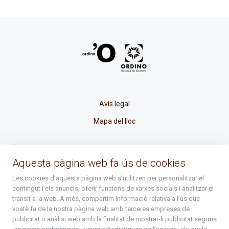
Avís legal
Mapa del lloc
La Placeta, 1 - AD300 Ordino - Principat d'Andorra
Aquesta pàgina web fa ús de cookies
atenciociutadana@ordino.ad
Les cookies d’aquesta pàgina web s’utilitzen per personalitzar el
contingut i els anuncis, oferir funcions de xarxes socials i analitzar el
+376 878 100
trànsit a la web. A més, compartim informació relativa a l’ús que
vostè fa de la nostra pàgina web amb terceres empreses de
De Dl. a Dv. : de 8 a 16h (els divendres a partir de l'1 de juny
publicitat o anàlisi web amb la finalitat de mostrar-li publicitat segons
fins al divendres de la setmana de Meritxell : de 8 a 14h)