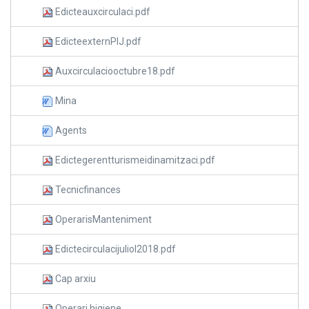
Edicteauxcirculaci.pdf
EdicteexternPIJ.pdf
Auxcirculaciooctubre18.pdf
Mina
Agents
Edictegerentturismeidinamitzaci.pdf
Tecnicfinances
OperarisManteniment
Edictecirculacijuliol2018.pdf
Cap arxiu
Operari higiene