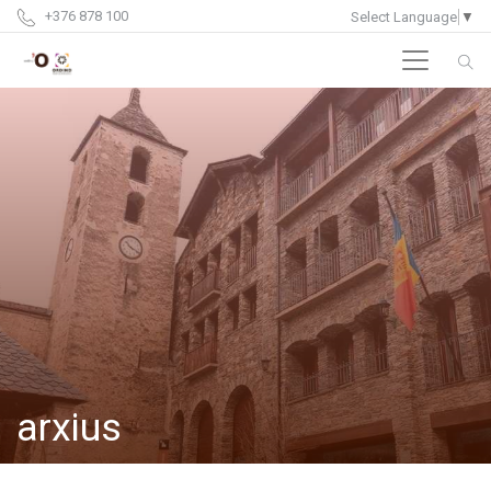
+376 878 100
Select Language
▼
arxius