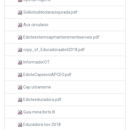
Sollicituddeclaraciojurada.pdf
Aux circulacio
Edicteexterncapmantenimentiserveis.pdf
copy_of_Educadoraabril2018.pdf
InformadorOT
EdicteCapsecciAPCEO.pdf
Cap urbanisme
Edicteeducadora.pdf
Guia mina llorts III
Educadora nov 2018