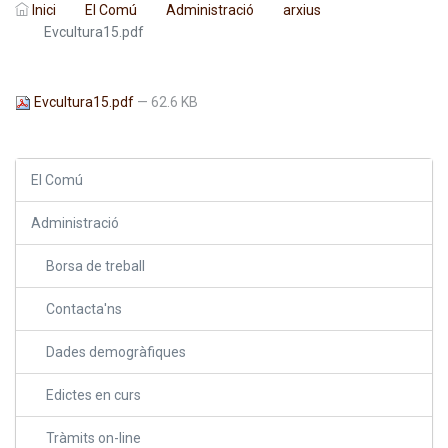
Inici
El Comú
Administració
arxius
Evcultura15.pdf
Evcultura15.pdf
— 62.6 KB
El Comú
Administració
Borsa de treball
Contacta'ns
Dades demogràfiques
Edictes en curs
Tràmits on-line