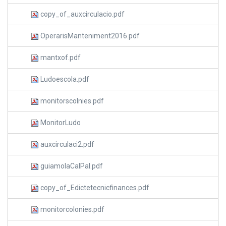
copy_of_auxcirculacio.pdf
OperarisManteniment2016.pdf
mantxof.pdf
Ludoescola.pdf
monitorscolnies.pdf
MonitorLudo
auxcirculaci2.pdf
guiamolaCalPal.pdf
copy_of_Edictetecnicfinances.pdf
monitorcolonies.pdf