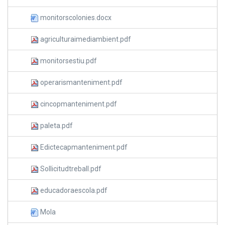
monitorscolonies.docx
agriculturaimediambient.pdf
monitorsestiu.pdf
operarismanteniment.pdf
cincopmanteniment.pdf
paleta.pdf
Edictecapmanteniment.pdf
Sollicitudtreball.pdf
educadoraescola.pdf
Mola