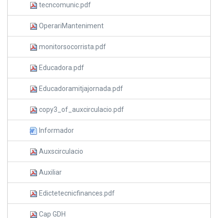
tecncomunic.pdf
OperariManteniment
monitorsocorrista.pdf
Educadora.pdf
Educadoramitjajornada.pdf
copy3_of_auxcirculacio.pdf
Informador
Auxscirculacio
Auxiliar
Edictetecnicfinances.pdf
Cap GDH