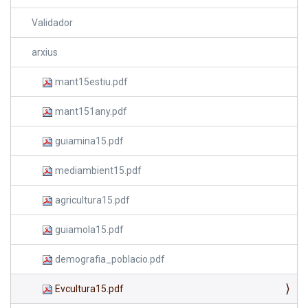
Validador
arxius
mant15estiu.pdf
mant151any.pdf
guiamina15.pdf
mediambient15.pdf
agricultura15.pdf
guiamola15.pdf
demografia_poblacio.pdf
Evcultura15.pdf