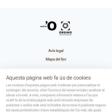
Avís legal
Mapa del lloc
La Placeta, 1 - AD300 Ordino - Principat d'Andorra
Aquesta pàgina web fa ús de cookies
atenciociutadana@ordino.ad
Les cookies d’aquesta pàgina web s’utilitzen per personalitzar el
contingut i els anuncis, oferir funcions de xarxes socials i analitzar el
+376 878 100
trànsit a la web. A més, compartim informació relativa a l’ús que
vostè fa de la nostra pàgina web amb terceres empreses de
De Dl. a Dv. : de 8 a 16h (els divendres a partir de l'1 de juny
publicitat o anàlisi web amb la finalitat de mostrar-li publicitat segons
fins al divendres de la setmana de Meritxell : de 8 a 14h)
les seves preferències i treure estadístiques de l’ús web; els quals