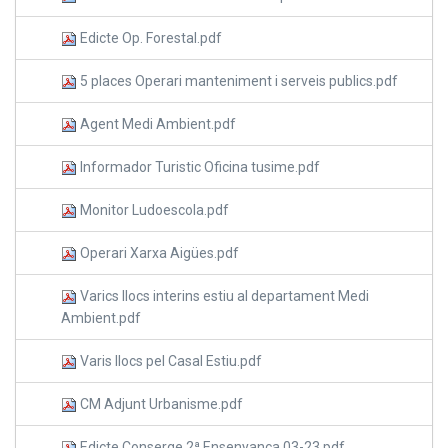
Edicte Op. Forestal.pdf
5 places Operari manteniment i serveis publics.pdf
Agent Medi Ambient.pdf
Informador Turistic Oficina tusime.pdf
Monitor Ludoescola.pdf
Operari Xarxa Aigües.pdf
Varics llocs interins estiu al departament Medi
Ambient.pdf
Varis llocs pel Casal Estiu.pdf
CM Adjunt Urbanisme.pdf
Edicte Conserge 2ª Ensenyança 03-23.pdf