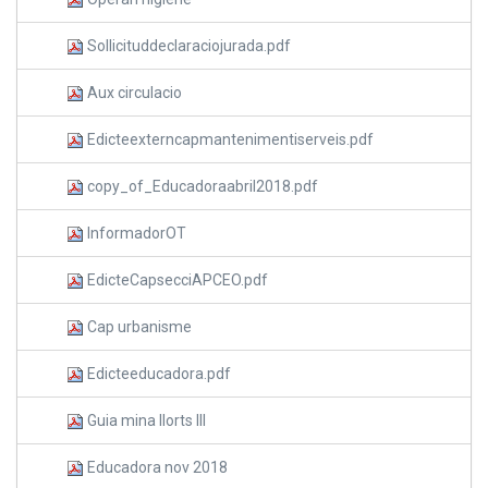
Sollicituddeclaraciojurada.pdf
Aux circulacio
Edicteexterncapmantenimentiserveis.pdf
copy_of_Educadoraabril2018.pdf
InformadorOT
EdicteCapsecciAPCEO.pdf
Cap urbanisme
Edicteeducadora.pdf
Guia mina llorts III
Educadora nov 2018