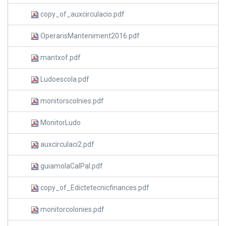
copy_of_auxcirculacio.pdf
OperarisManteniment2016.pdf
mantxof.pdf
Ludoescola.pdf
monitorscolnies.pdf
MonitorLudo
auxcirculaci2.pdf
guiamolaCalPal.pdf
copy_of_Edictetecnicfinances.pdf
monitorcolonies.pdf