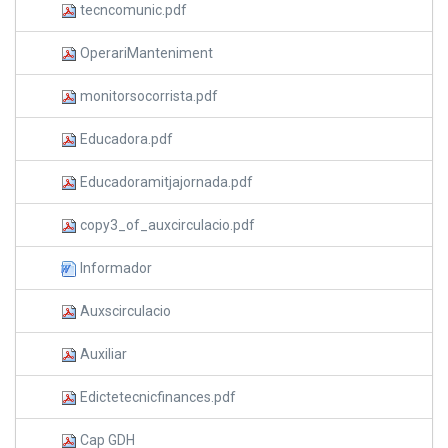
tecncomunic.pdf
OperariManteniment
monitorsocorrista.pdf
Educadora.pdf
Educadoramitjajornada.pdf
copy3_of_auxcirculacio.pdf
Informador
Auxscirculacio
Auxiliar
Edictetecnicfinances.pdf
Cap GDH