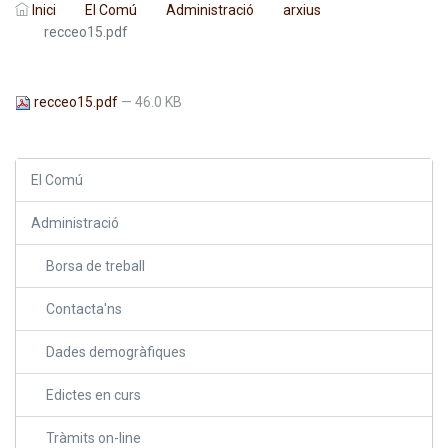
Inici
El Comú
Administració
arxius
recceo15.pdf
recceo15.pdf
— 46.0 KB
El Comú
Administració
Borsa de treball
Contacta'ns
Dades demogràfiques
Edictes en curs
Tràmits on-line