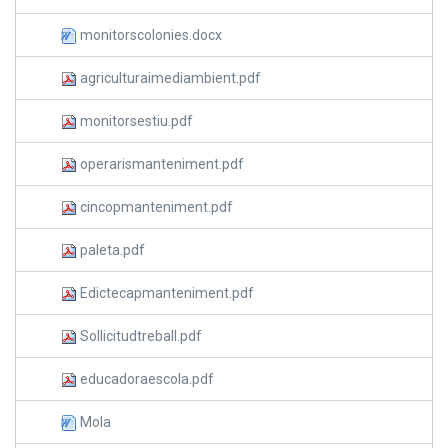
monitorscolonies.docx
agriculturaimediambient.pdf
monitorsestiu.pdf
operarismanteniment.pdf
cincopmanteniment.pdf
paleta.pdf
Edictecapmanteniment.pdf
Sollicitudtreball.pdf
educadoraescola.pdf
Mola