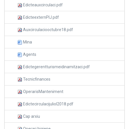
Edicteauxcirculaci.pdf
EdicteexternPIJ.pdf
Auxcirculaciooctubre18.pdf
Mina
Agents
Edictegerentturismeidinamitzaci.pdf
Tecnicfinances
OperarisManteniment
Edictecirculacijuliol2018.pdf
Cap arxiu
Operari higiene