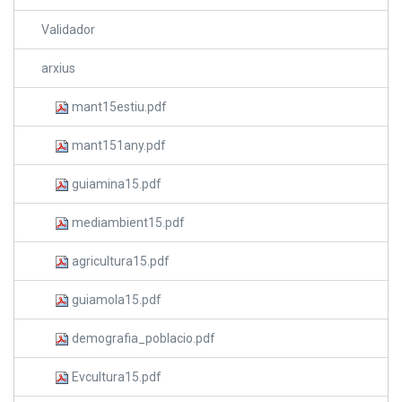
Validador
arxius
mant15estiu.pdf
mant151any.pdf
guiamina15.pdf
mediambient15.pdf
agricultura15.pdf
guiamola15.pdf
demografia_poblacio.pdf
Evcultura15.pdf