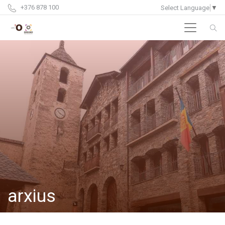
+376 878 100
Select Language
▼
arxius