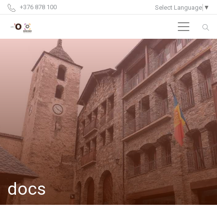
+376 878 100
Select Language
▼
docs