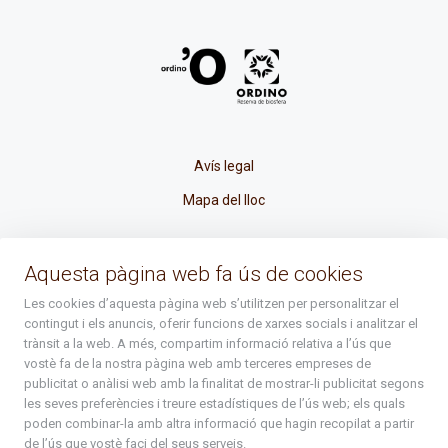
Avís legal
Mapa del lloc
La Placeta, 1 - AD300 Ordino - Principat d'Andorra
Aquesta pàgina web fa ús de cookies
atenciociutadana@ordino.ad
Les cookies d’aquesta pàgina web s’utilitzen per personalitzar el
contingut i els anuncis, oferir funcions de xarxes socials i analitzar el
+376 878 100
trànsit a la web. A més, compartim informació relativa a l’ús que
vostè fa de la nostra pàgina web amb terceres empreses de
De Dl. a Dv. : de 8 a 16h (els divendres a partir de l'1 de juny
publicitat o anàlisi web amb la finalitat de mostrar-li publicitat segons
fins al divendres de la setmana de Meritxell : de 8 a 14h)
les seves preferències i treure estadístiques de l’ús web; els quals
poden combinar-la amb altra informació que hagin recopilat a partir
de l’ús que vostè faci del seus serveis.