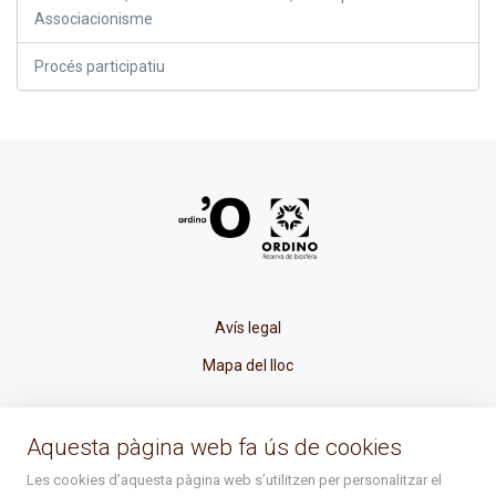
Associacionisme
Procés participatiu
Avís legal
Mapa del lloc
La Placeta, 1 - AD300 Ordino - Principat d'Andorra
Aquesta pàgina web fa ús de cookies
atenciociutadana@ordino.ad
Les cookies d’aquesta pàgina web s’utilitzen per personalitzar el