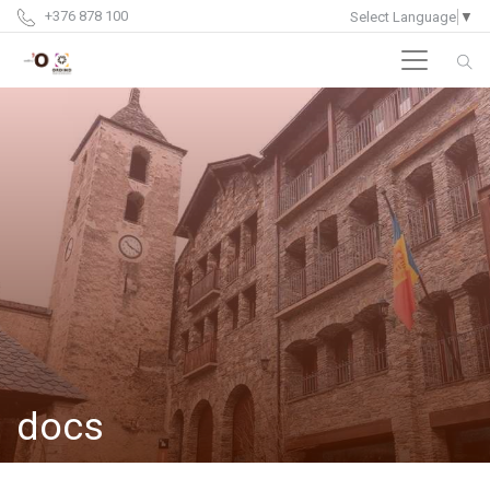
+376 878 100
Select Language
▼
docs