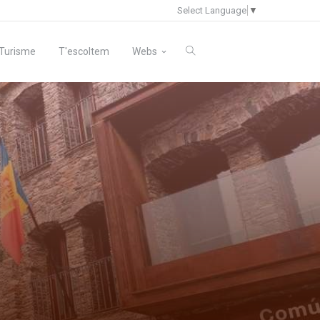
Select Language
▼
Turisme
T'escoltem
Webs