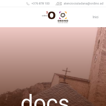
+376 878 100
atenciociutadana@ordino.ad
Inici
docs