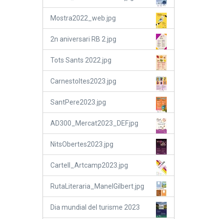
Mostra2022_web.jpg
2n aniversari RB 2.jpg
Tots Sants 2022.jpg
Carnestoltes2023.jpg
SantPere2023.jpg
AD300_Mercat2023_DEF.jpg
NitsObertes2023.jpg
Cartell_Artcamp2023.jpg
RutaLiteraria_ManelGilbert.jpg
Dia mundial del turisme 2023