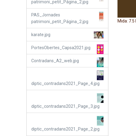
patrimoni_petit_Página_2.jpg
PAS_Jornades
Feu clic 
Mida: 7.5
patrimoni_petit_Página_2.jpg
karate.jpg
PortesObertes_Capsa2021.jpg
Contradans_A2_web.jpg
diptic_contradans2021_Page_4.jpg
diptic_contradans2021_Page_3.jpg
diptic_contradans2021_Page_2.jpg