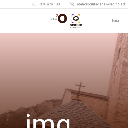
+376 878 100
atenciociutadana@ordino.ad
Inici
img