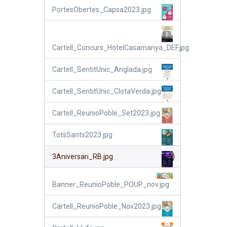
PortesObertes_Capsa2023.jpg
Cartell_Concurs_HotelCasamanya_DEF.jpg
Cartell_SentitUnic_Anglada.jpg
Cartell_SentitUnic_ClotaVerda.jpg
Cartell_ReunioPoble_Set2023.jpg
TotsSants2023.jpg
3Aniversari_RB.jpg
Banner_ReunioPoble_POUP_nov.jpg
Cartell_ReunioPoble_Nov2023.jpg