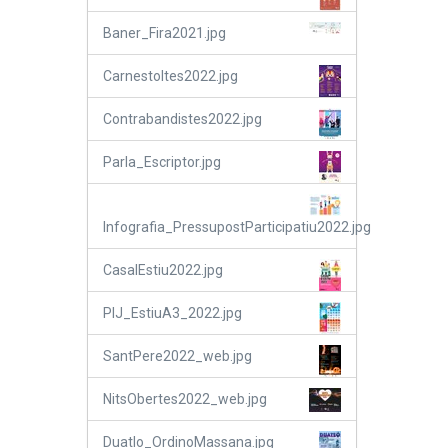
Baner_Fira2021.jpg
Carnestoltes2022.jpg
Contrabandistes2022.jpg
Parla_Escriptor.jpg
Infografia_PressupostParticipatiu2022.jpg
CasalEstiu2022.jpg
PIJ_EstiuA3_2022.jpg
SantPere2022_web.jpg
NitsObertes2022_web.jpg
Duatlo_OrdinoMassana.jpg