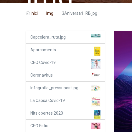
Inici
img
3Aniversari_RB.jpg
Capcelera_ruta.jpg
Aparcaments
CEO Covid-19
Coronavirus
Infografia_pressupost.jpg
La Capsa Covid-19
Nits obertes 2020
CEO Estiu