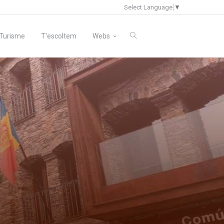
Select Language
▼
Turisme
T'escoltem
Webs