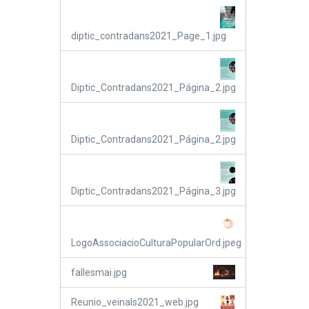
diptic_contradans2021_Page_1.jpg
Diptic_Contradans2021_Página_2.jpg
Diptic_Contradans2021_Página_2.jpg
Diptic_Contradans2021_Página_3.jpg
LogoAssociacioCulturaPopularOrd.jpeg
fallesmai.jpg
Reunio_veinals2021_web.jpg