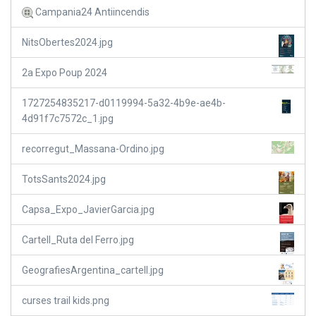
Campania24 Antiincendis
NitsObertes2024.jpg
2a Expo Poup 2024
1727254835217-d0119994-5a32-4b9e-ae4b-
4d91f7c7572c_1.jpg
recorregut_Massana-Ordino.jpg
TotsSants2024.jpg
Capsa_Expo_JavierGarcia.jpg
Cartell_Ruta del Ferro.jpg
GeografiesArgentina_cartell.jpg
curses trail kids.png