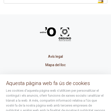
Avís legal
Mapa del lloc
La Placeta, 1 - AD300 Ordino - Principat d'Andorra
Aquesta pàgina web fa ús de cookies
atenciociutadana@ordino.ad
Les cookies d’aquesta pàgina web s’utilitzen per personalitzar el
contingut i els anuncis, oferir funcions de xarxes socials i analitzar el
+376 878 100
trànsit a la web. A més, compartim informació relativa a l’ús que
vostè fa de la nostra pàgina web amb terceres empreses de
De Dl. a Dv. : de 8 a 16h (els divendres a partir de l'1 de juny
publicitat o anàlisi web amb la finalitat de mostrar-li publicitat segons