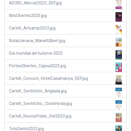
AD300_Mercat2023_DEF.jpg
NitsObertes2023.jpg
Cartell_Artcamp2023.jpg
RutaLiteraria_ManelGilbert.jpg
Dia mundial del turisme 2023
PortesObertes_Capsa2023.jpg
Cartell_Concurs_HotelCasamanya_DEF.jpg
Cartell_SentitUnic_Anglada.jpg
Cartell_SentitUnic_ClotaVerda.jpg
Cartell_ReunioPoble_Set2023.jpg
TotsSants2023.jpg