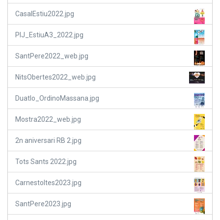
CasalEstiu2022.jpg
PIJ_EstiuA3_2022.jpg
SantPere2022_web.jpg
NitsObertes2022_web.jpg
Duatlo_OrdinoMassana.jpg
Mostra2022_web.jpg
2n aniversari RB 2.jpg
Tots Sants 2022.jpg
Carnestoltes2023.jpg
SantPere2023.jpg