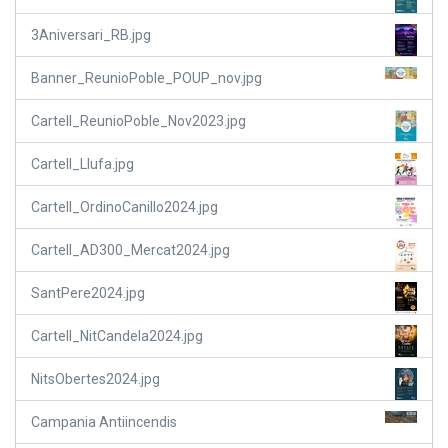
3Aniversari_RB.jpg
Banner_ReunioPoble_POUP_nov.jpg
Cartell_ReunioPoble_Nov2023.jpg
Cartell_Llufa.jpg
Cartell_OrdinoCanillo2024.jpg
Cartell_AD300_Mercat2024.jpg
SantPere2024.jpg
Cartell_NitCandela2024.jpg
NitsObertes2024.jpg
Campania Antiincendis