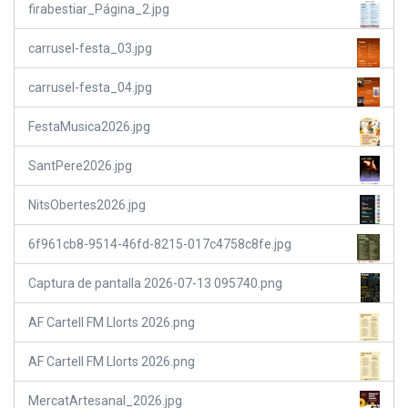
firabestiar_Página_2.jpg
carrusel-festa_03.jpg
carrusel-festa_04.jpg
FestaMusica2026.jpg
SantPere2026.jpg
NitsObertes2026.jpg
6f961cb8-9514-46fd-8215-017c4758c8fe.jpg
Captura de pantalla 2026-07-13 095740.png
AF Cartell FM Llorts 2026.png
AF Cartell FM Llorts 2026.png
MercatArtesanal_2026.jpg