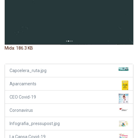
Feu clic per a visualitzar la imatge a mida completa…
Mida: 186.3 KB
Capcelera_ruta.jpg
Aparcaments
CEO Covid-19
Coronavirus
Infografia_pressupost.jpg
La Capsa Covid-19