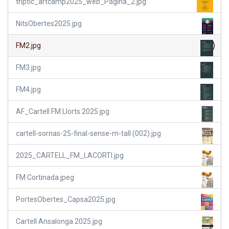
triptic_artcamp2025_web_Página_2.jpg
NitsObertes2025.jpg
FM2.jpg
FM3.jpg
FM4.jpg
AF_Cartell FM Llorts 2025.jpg
cartell-sornas-25-final-sense-m-tall (002).jpg
2025_CARTELL_FM_LACORTI.jpg
FM Cortinada.jpeg
PortesObertes_Capsa2025.jpg
Cartell Ansalonga 2025.jpg