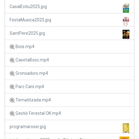
CasalEstiu2025.jpg
FestaMusica2025.jpg
SantPere2025.jpg
Bicis.mp4
CasetaBosc.mp4
Gronxadors.mp4
Parc Caní.mp4
Tematitzada.mp4
Gestió Ferestal OK.mp4
programaroser.jpg