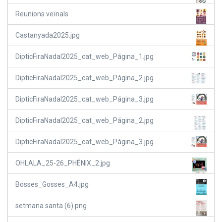
Reunions veïnals
Castanyada2025.jpg
DipticFiraNadal2025_cat_web_Página_1.jpg
DipticFiraNadal2025_cat_web_Página_2.jpg
DipticFiraNadal2025_cat_web_Página_3.jpg
DipticFiraNadal2025_cat_web_Página_2.jpg
DipticFiraNadal2025_cat_web_Página_3.jpg
OHLALA_25-26_PHÉNIX_2.jpg
Bosses_Gosses_A4.jpg
setmana santa (6).png