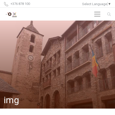
+376 878 100
Select Language
▼
img