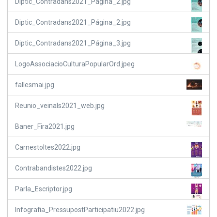
Diptic_Contradans2021_Página_2.jpg
Diptic_Contradans2021_Página_2.jpg
Diptic_Contradans2021_Página_3.jpg
LogoAssociacioCulturaPopularOrd.jpeg
fallesmai.jpg
Reunio_veinals2021_web.jpg
Baner_Fira2021.jpg
Carnestoltes2022.jpg
Contrabandistes2022.jpg
Parla_Escriptor.jpg
Infografia_PressupostParticipatiu2022.jpg