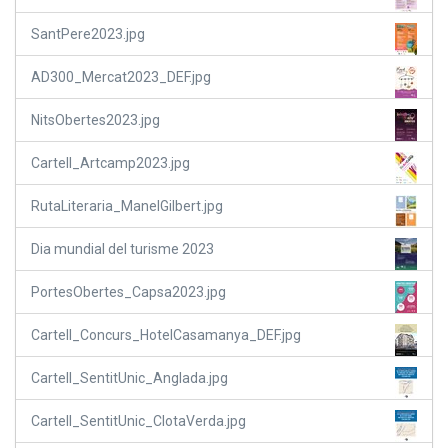
SantPere2023.jpg
AD300_Mercat2023_DEF.jpg
NitsObertes2023.jpg
Cartell_Artcamp2023.jpg
RutaLiteraria_ManelGilbert.jpg
Dia mundial del turisme 2023
PortesObertes_Capsa2023.jpg
Cartell_Concurs_HotelCasamanya_DEF.jpg
Cartell_SentitUnic_Anglada.jpg
Cartell_SentitUnic_ClotaVerda.jpg