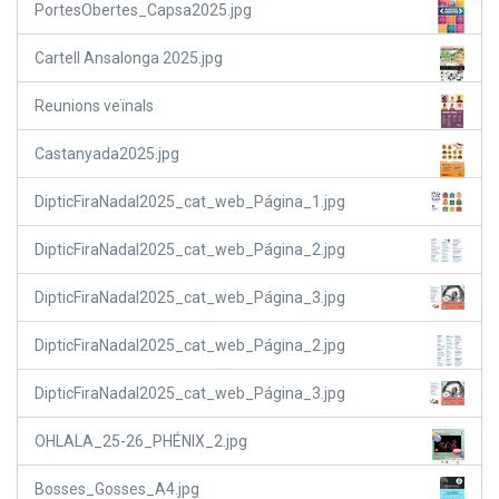
PortesObertes_Capsa2025.jpg
Cartell Ansalonga 2025.jpg
Reunions veïnals
Castanyada2025.jpg
DipticFiraNadal2025_cat_web_Página_1.jpg
DipticFiraNadal2025_cat_web_Página_2.jpg
DipticFiraNadal2025_cat_web_Página_3.jpg
DipticFiraNadal2025_cat_web_Página_2.jpg
DipticFiraNadal2025_cat_web_Página_3.jpg
OHLALA_25-26_PHÉNIX_2.jpg
Bosses_Gosses_A4.jpg