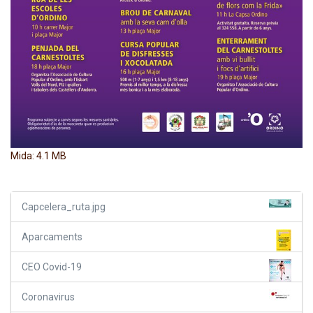
Feu clic per a visualitzar la imatge a mida completa…
Mida: 4.1 MB
Capcelera_ruta.jpg
Aparcaments
CEO Covid-19
Coronavirus