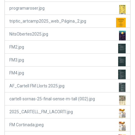
programaroser.jpg
triptic_artcamp2025_web_Página_2.jpg
NitsObertes2025.jpg
FM2.jpg
FM3.jpg
FM4.jpg
AF_Cartell FM Llorts 2025.jpg
cartell-sornas-25-final-sense-m-tall (002).jpg
2025_CARTELL_FM_LACORTI.jpg
FM Cortinada.jpeg