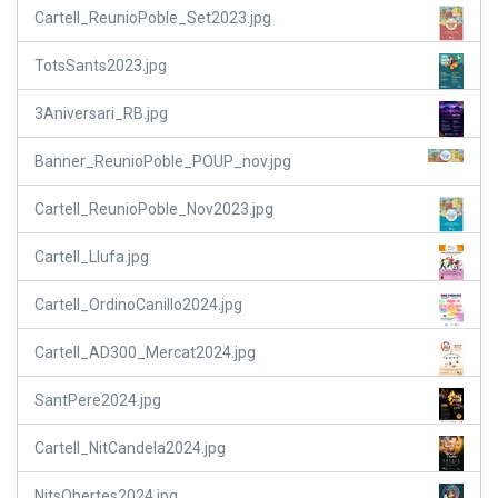
Cartell_ReunioPoble_Set2023.jpg
TotsSants2023.jpg
3Aniversari_RB.jpg
Banner_ReunioPoble_POUP_nov.jpg
Cartell_ReunioPoble_Nov2023.jpg
Cartell_Llufa.jpg
Cartell_OrdinoCanillo2024.jpg
Cartell_AD300_Mercat2024.jpg
SantPere2024.jpg
Cartell_NitCandela2024.jpg
NitsObertes2024.jpg