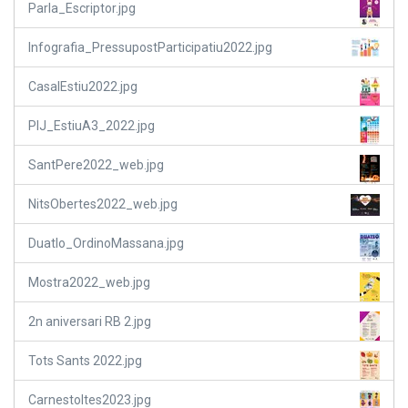
Parla_Escriptor.jpg
Infografia_PressupostParticipatiu2022.jpg
CasalEstiu2022.jpg
PIJ_EstiuA3_2022.jpg
SantPere2022_web.jpg
NitsObertes2022_web.jpg
Duatlo_OrdinoMassana.jpg
Mostra2022_web.jpg
2n aniversari RB 2.jpg
Tots Sants 2022.jpg
Carnestoltes2023.jpg