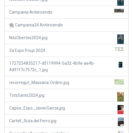
Campania Antiincendis
Campania24 Antiincendis
NitsObertes2024.jpg
2a Expo Poup 2024
1727254835217-d0119994-5a32-4b9e-ae4b-
4d91f7c7572c_1.jpg
recorregut_Massana-Ordino.jpg
TotsSants2024.jpg
Capsa_Expo_JavierGarcia.jpg
Cartell_Ruta del Ferro.jpg