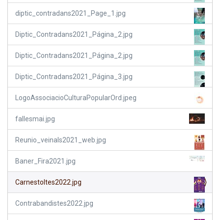
diptic_contradans2021_Page_1.jpg
Diptic_Contradans2021_Página_2.jpg
Diptic_Contradans2021_Página_2.jpg
Diptic_Contradans2021_Página_3.jpg
LogoAssociacioCulturaPopularOrd.jpeg
fallesmai.jpg
Reunio_veinals2021_web.jpg
Baner_Fira2021.jpg
Carnestoltes2022.jpg
Contrabandistes2022.jpg