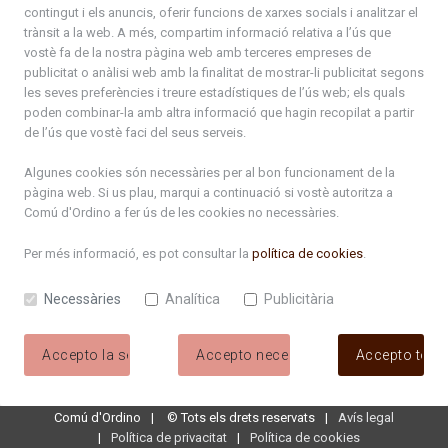
contingut i els anuncis, oferir funcions de xarxes socials i analitzar el
+376 878 100
trànsit a la web. A més, compartim informació relativa a l’ús que
vostè fa de la nostra pàgina web amb terceres empreses de
De Dl. a Dv. : de 8 a 16h (els divendres a partir de l'1 de juny
publicitat o anàlisi web amb la finalitat de mostrar-li publicitat segons
fins al divendres de la setmana de Meritxell : de 8 a 14h)
les seves preferències i treure estadístiques de l’ús web; els quals
poden combinar-la amb altra informació que hagin recopilat a partir
de l’ús que vostè faci del seus serveis.
Rep tota l'actualitat del Comú d'Ordino en el teu correu
Algunes cookies són necessàries per al bon funcionament de la
pàgina web. Si us plau, marqui a continuació si vostè autoritza a
Subscriu-te
Comú d'Ordino
a fer ús de les cookies no necessàries.
Per més informació, es pot consultar la
política de cookies
.
Necessàries
Analítica
Publicitària
Accepto la selecció
Accepto necessàries
Accepto tote
Comú d'Ordino
©
Tots els drets reservats
Avís legal
Política de privacitat
Política de cookies