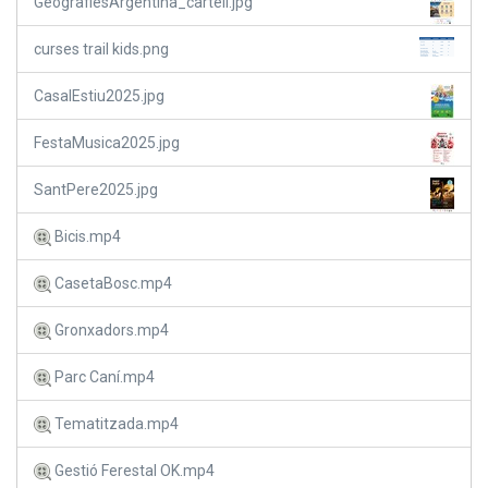
GeografiesArgentina_cartell.jpg
curses trail kids.png
CasalEstiu2025.jpg
FestaMusica2025.jpg
SantPere2025.jpg
Bicis.mp4
CasetaBosc.mp4
Gronxadors.mp4
Parc Caní.mp4
Tematitzada.mp4
Gestió Ferestal OK.mp4