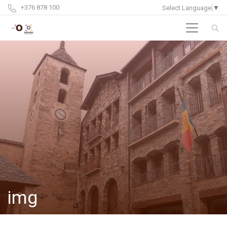
+376 878 100
Select Language
▼
img