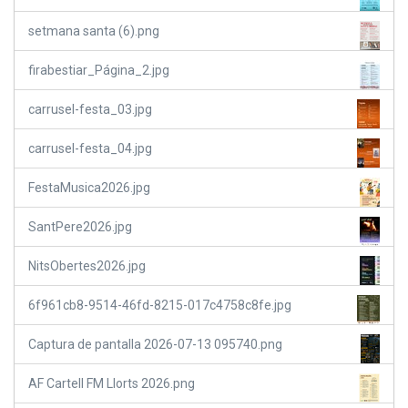
setmana santa (6).png
firabestiar_Página_2.jpg
carrusel-festa_03.jpg
carrusel-festa_04.jpg
FestaMusica2026.jpg
SantPere2026.jpg
NitsObertes2026.jpg
6f961cb8-9514-46fd-8215-017c4758c8fe.jpg
Captura de pantalla 2026-07-13 095740.png
AF Cartell FM Llorts 2026.png