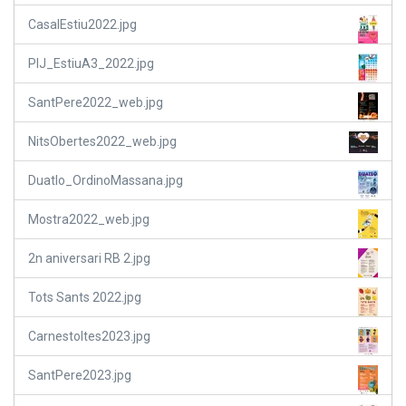
CasalEstiu2022.jpg
PIJ_EstiuA3_2022.jpg
SantPere2022_web.jpg
NitsObertes2022_web.jpg
Duatlo_OrdinoMassana.jpg
Mostra2022_web.jpg
2n aniversari RB 2.jpg
Tots Sants 2022.jpg
Carnestoltes2023.jpg
SantPere2023.jpg