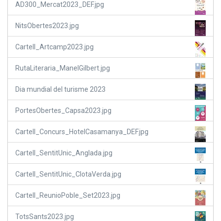
AD300_Mercat2023_DEF.jpg
NitsObertes2023.jpg
Cartell_Artcamp2023.jpg
RutaLiteraria_ManelGilbert.jpg
Dia mundial del turisme 2023
PortesObertes_Capsa2023.jpg
Cartell_Concurs_HotelCasamanya_DEF.jpg
Cartell_SentitUnic_Anglada.jpg
Cartell_SentitUnic_ClotaVerda.jpg
Cartell_ReunioPoble_Set2023.jpg
TotsSants2023.jpg