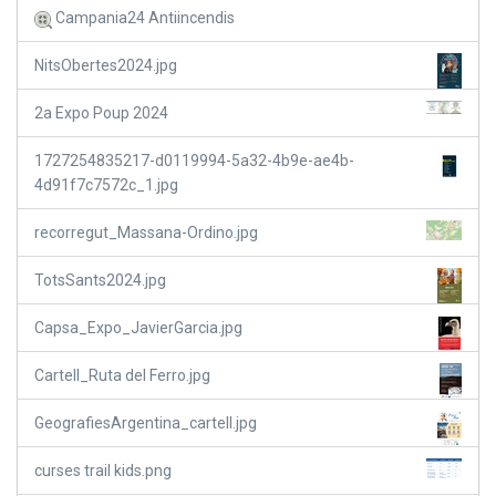
Campania24 Antiincendis
NitsObertes2024.jpg
2a Expo Poup 2024
1727254835217-d0119994-5a32-4b9e-ae4b-
4d91f7c7572c_1.jpg
recorregut_Massana-Ordino.jpg
TotsSants2024.jpg
Capsa_Expo_JavierGarcia.jpg
Cartell_Ruta del Ferro.jpg
GeografiesArgentina_cartell.jpg
curses trail kids.png