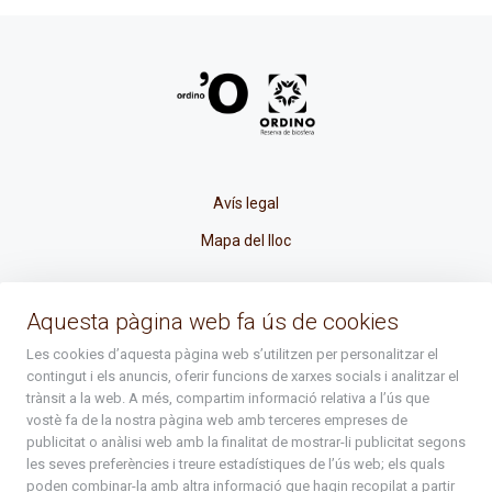
Avís legal
Mapa del lloc
La Placeta, 1 - AD300 Ordino - Principat d'Andorra
Aquesta pàgina web fa ús de cookies
atenciociutadana@ordino.ad
Les cookies d’aquesta pàgina web s’utilitzen per personalitzar el
contingut i els anuncis, oferir funcions de xarxes socials i analitzar el
+376 878 100
trànsit a la web. A més, compartim informació relativa a l’ús que
vostè fa de la nostra pàgina web amb terceres empreses de
De Dl. a Dv. : de 8 a 16h (els divendres a partir de l'1 de juny
publicitat o anàlisi web amb la finalitat de mostrar-li publicitat segons
fins al divendres de la setmana de Meritxell : de 8 a 14h)
les seves preferències i treure estadístiques de l’ús web; els quals
poden combinar-la amb altra informació que hagin recopilat a partir