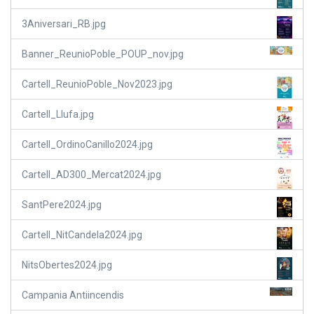
3Aniversari_RB.jpg
Banner_ReunioPoble_POUP_nov.jpg
Cartell_ReunioPoble_Nov2023.jpg
Cartell_Llufa.jpg
Cartell_OrdinoCanillo2024.jpg
Cartell_AD300_Mercat2024.jpg
SantPere2024.jpg
Cartell_NitCandela2024.jpg
NitsObertes2024.jpg
Campania Antiincendis