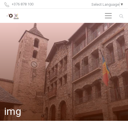
+376 878 100
Select Language
▼
img