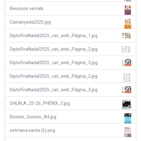
Reunions veïnals
Castanyada2025.jpg
DipticFiraNadal2025_cat_web_Página_1.jpg
DipticFiraNadal2025_cat_web_Página_2.jpg
DipticFiraNadal2025_cat_web_Página_3.jpg
DipticFiraNadal2025_cat_web_Página_2.jpg
DipticFiraNadal2025_cat_web_Página_3.jpg
OHLALA_25-26_PHÉNIX_2.jpg
Bosses_Gosses_A4.jpg
setmana santa (6).png