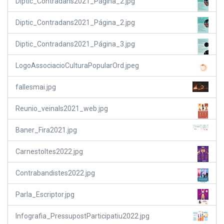
Diptic_Contradans2021_Página_2.jpg
Diptic_Contradans2021_Página_2.jpg
Diptic_Contradans2021_Página_3.jpg
LogoAssociacioCulturaPopularOrd.jpeg
fallesmai.jpg
Reunio_veinals2021_web.jpg
Baner_Fira2021.jpg
Carnestoltes2022.jpg
Contrabandistes2022.jpg
Parla_Escriptor.jpg
Infografia_PressupostParticipatiu2022.jpg