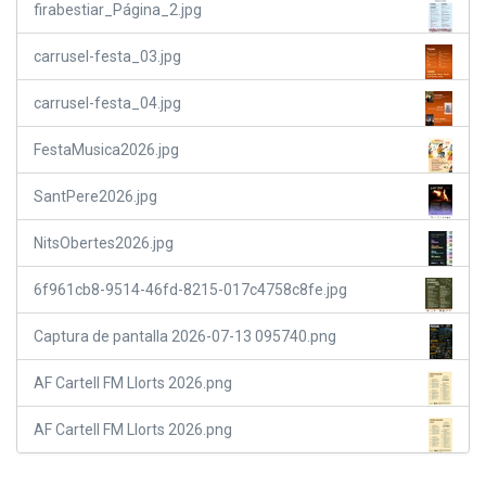
firabestiar_Página_2.jpg
carrusel-festa_03.jpg
carrusel-festa_04.jpg
FestaMusica2026.jpg
SantPere2026.jpg
NitsObertes2026.jpg
6f961cb8-9514-46fd-8215-017c4758c8fe.jpg
Captura de pantalla 2026-07-13 095740.png
AF Cartell FM Llorts 2026.png
AF Cartell FM Llorts 2026.png