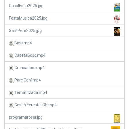
CasalEstiu2025.jpg
FestaMusica2025.jpg
SantPere2025.jpg
Bicis.mp4
CasetaBosc.mp4
Gronxadors.mp4
Parc Caní.mp4
Tematitzada.mp4
Gestió Ferestal OK.mp4
programaroser.jpg