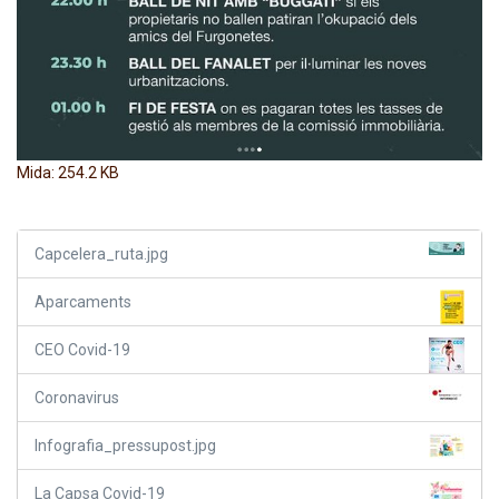
Feu clic per a visualitzar la imatge a mida completa…
Mida: 254.2 KB
Capcelera_ruta.jpg
Aparcaments
CEO Covid-19
Coronavirus
Infografia_pressupost.jpg
La Capsa Covid-19