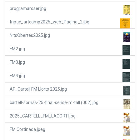
programaroser.jpg
triptic_artcamp2025_web_Página_2.jpg
NitsObertes2025.jpg
FM2.jpg
FM3.jpg
FM4.jpg
AF_Cartell FM Llorts 2025.jpg
cartell-sornas-25-final-sense-m-tall (002).jpg
2025_CARTELL_FM_LACORTI.jpg
FM Cortinada.jpeg