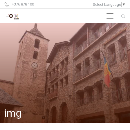
+376 878 100
Select Language
▼
img