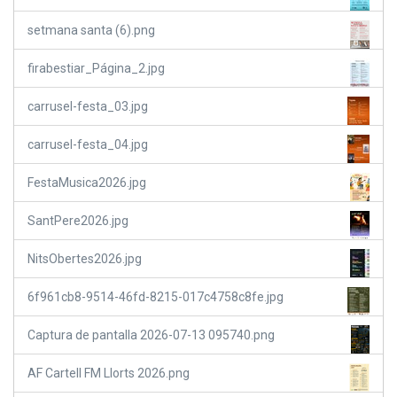
setmana santa (6).png
firabestiar_Página_2.jpg
carrusel-festa_03.jpg
carrusel-festa_04.jpg
FestaMusica2026.jpg
SantPere2026.jpg
NitsObertes2026.jpg
6f961cb8-9514-46fd-8215-017c4758c8fe.jpg
Captura de pantalla 2026-07-13 095740.png
AF Cartell FM Llorts 2026.png