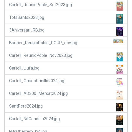
Cartell_ReunioPoble_Set2023.jpg
TotsSants2023.jpg
3Aniversari_RB.jpg
Banner_ReunioPoble_POUP_nov.jpg
Cartell_ReunioPoble_Nov2023.jpg
Cartell_Llufa.jpg
Cartell_OrdinoCanillo2024.jpg
Cartell_AD300_Mercat2024.jpg
SantPere2024.jpg
Cartell_NitCandela2024.jpg
NitsObertes2024.jpg