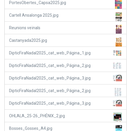
PortesObertes_Capsa2025.jpg
Cartell Ansalonga 2025.jpg
Reunions veïnals
Castanyada2025.jpg
DipticFiraNadal2025_cat_web_Página_1.jpg
DipticFiraNadal2025_cat_web_Página_2.jpg
DipticFiraNadal2025_cat_web_Página_3.jpg
DipticFiraNadal2025_cat_web_Página_2.jpg
DipticFiraNadal2025_cat_web_Página_3.jpg
OHLALA_25-26_PHÉNIX_2.jpg
Bosses_Gosses_A4.jpg