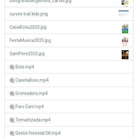
GeografiesArgentina_cartell.jpg
curses trail kids.png
CasalEstiu2025.jpg
FestaMusica2025.jpg
SantPere2025.jpg
Bicis.mp4
CasetaBosc.mp4
Gronxadors.mp4
Parc Caní.mp4
Tematitzada.mp4
Gestió Ferestal OK.mp4