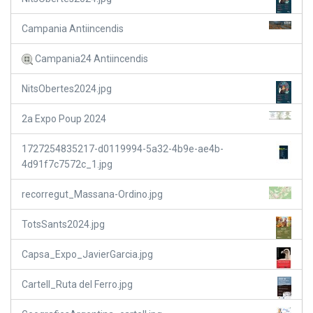
Campania Antiincendis
Campania24 Antiincendis
NitsObertes2024.jpg
2a Expo Poup 2024
1727254835217-d0119994-5a32-4b9e-ae4b-
4d91f7c7572c_1.jpg
recorregut_Massana-Ordino.jpg
TotsSants2024.jpg
Capsa_Expo_JavierGarcia.jpg
Cartell_Ruta del Ferro.jpg