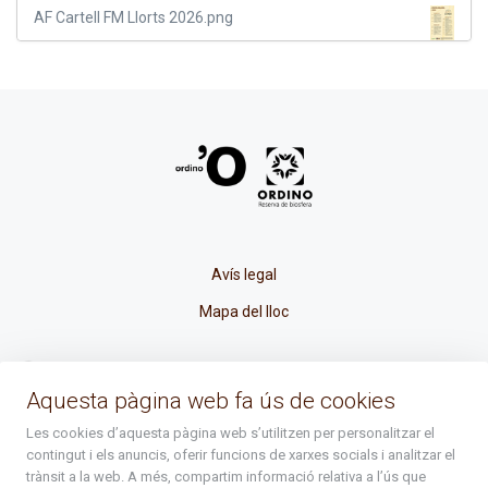
AF Cartell FM Llorts 2026.png
Avís legal
Mapa del lloc
La Placeta, 1 - AD300 Ordino - Principat d'Andorra
Aquesta pàgina web fa ús de cookies
atenciociutadana@ordino.ad
Les cookies d’aquesta pàgina web s’utilitzen per personalitzar el
contingut i els anuncis, oferir funcions de xarxes socials i analitzar el
+376 878 100
trànsit a la web. A més, compartim informació relativa a l’ús que