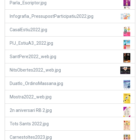
Parla_Escriptor.jpg
Infografia_PressupostParticipatiu2022.jpg
CasalEstiu2022.jpg
PIJ_EstiuA3_2022.jpg
SantPere2022_web.jpg
NitsObertes2022_web.jpg
Duatlo_OrdinoMassana.jpg
Mostra2022_web.jpg
2n aniversari RB 2.jpg
Tots Sants 2022.jpg
Carnestoltes2023.jpg