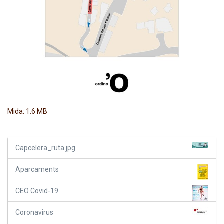
Feu clic per a visualitzar la imatge a mida completa…
Mida: 1.6 MB
Capcelera_ruta.jpg
Aparcaments
CEO Covid-19
Coronavirus