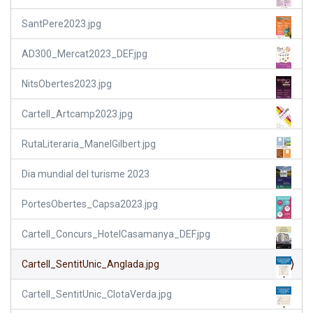
SantPere2023.jpg
AD300_Mercat2023_DEF.jpg
NitsObertes2023.jpg
Cartell_Artcamp2023.jpg
RutaLiteraria_ManelGilbert.jpg
Dia mundial del turisme 2023
PortesObertes_Capsa2023.jpg
Cartell_Concurs_HotelCasamanya_DEF.jpg
Cartell_SentitUnic_Anglada.jpg
Cartell_SentitUnic_ClotaVerda.jpg