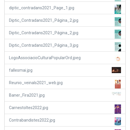
diptic_contradans2021_Page_1.jpg
Diptic_Contradans2021_Página_2.jpg
Diptic_Contradans2021_Página_2.jpg
Diptic_Contradans2021_Página_3.jpg
LogoAssociacioCulturaPopularOrd.jpeg
fallesmai.jpg
Reunio_veinals2021_web.jpg
Baner_Fira2021.jpg
Carnestoltes2022.jpg
Contrabandistes2022.jpg