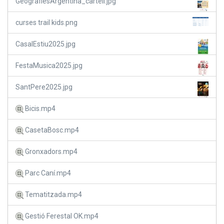
GeografiesArgentina_cartell.jpg
curses trail kids.png
CasalEstiu2025.jpg
FestaMusica2025.jpg
SantPere2025.jpg
Bicis.mp4
CasetaBosc.mp4
Gronxadors.mp4
Parc Caní.mp4
Tematitzada.mp4
Gestió Ferestal OK.mp4