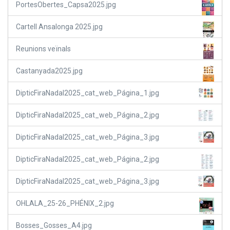
PortesObertes_Capsa2025.jpg
Cartell Ansalonga 2025.jpg
Reunions veïnals
Castanyada2025.jpg
DipticFiraNadal2025_cat_web_Página_1.jpg
DipticFiraNadal2025_cat_web_Página_2.jpg
DipticFiraNadal2025_cat_web_Página_3.jpg
DipticFiraNadal2025_cat_web_Página_2.jpg
DipticFiraNadal2025_cat_web_Página_3.jpg
OHLALA_25-26_PHÉNIX_2.jpg
Bosses_Gosses_A4.jpg