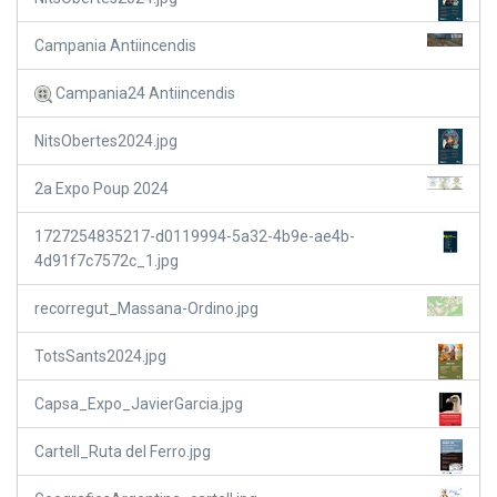
Campania Antiincendis
Campania24 Antiincendis
NitsObertes2024.jpg
2a Expo Poup 2024
1727254835217-d0119994-5a32-4b9e-ae4b-
4d91f7c7572c_1.jpg
recorregut_Massana-Ordino.jpg
TotsSants2024.jpg
Capsa_Expo_JavierGarcia.jpg
Cartell_Ruta del Ferro.jpg