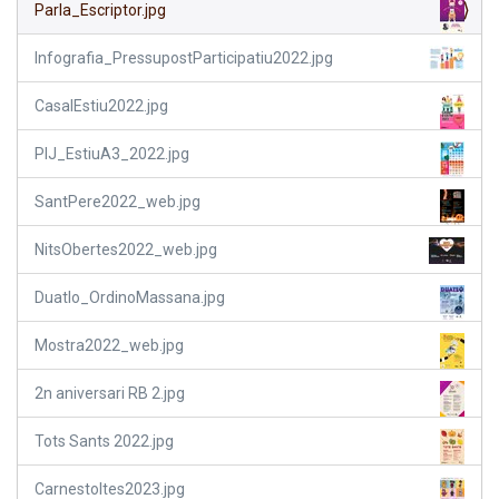
Parla_Escriptor.jpg
Infografia_PressupostParticipatiu2022.jpg
CasalEstiu2022.jpg
PIJ_EstiuA3_2022.jpg
SantPere2022_web.jpg
NitsObertes2022_web.jpg
Duatlo_OrdinoMassana.jpg
Mostra2022_web.jpg
2n aniversari RB 2.jpg
Tots Sants 2022.jpg
Carnestoltes2023.jpg