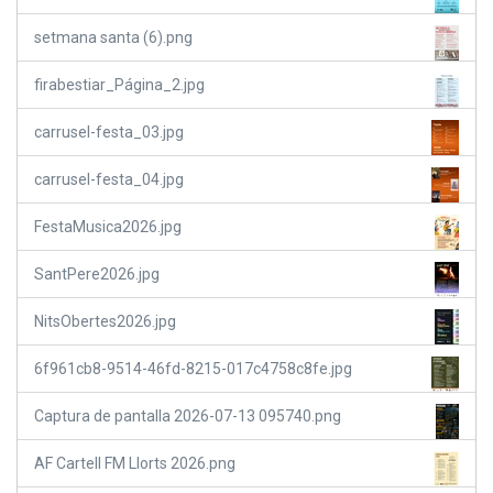
setmana santa (6).png
firabestiar_Página_2.jpg
carrusel-festa_03.jpg
carrusel-festa_04.jpg
FestaMusica2026.jpg
SantPere2026.jpg
NitsObertes2026.jpg
6f961cb8-9514-46fd-8215-017c4758c8fe.jpg
Captura de pantalla 2026-07-13 095740.png
AF Cartell FM Llorts 2026.png