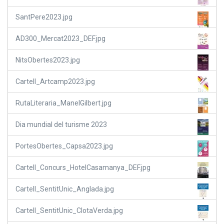
SantPere2023.jpg
AD300_Mercat2023_DEF.jpg
NitsObertes2023.jpg
Cartell_Artcamp2023.jpg
RutaLiteraria_ManelGilbert.jpg
Dia mundial del turisme 2023
PortesObertes_Capsa2023.jpg
Cartell_Concurs_HotelCasamanya_DEF.jpg
Cartell_SentitUnic_Anglada.jpg
Cartell_SentitUnic_ClotaVerda.jpg