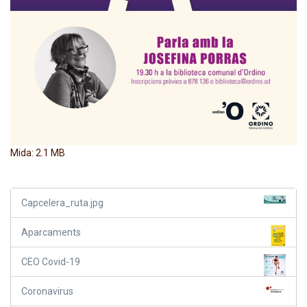
Feu clic per a visualitzar la imatge a mida completa…
Mida: 2.1 MB
Capcelera_ruta.jpg
Aparcaments
CEO Covid-19
Coronavirus