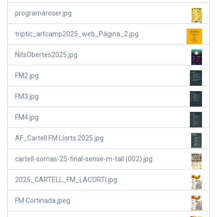
programaroser.jpg
triptic_artcamp2025_web_Página_2.jpg
NitsObertes2025.jpg
FM2.jpg
FM3.jpg
FM4.jpg
AF_Cartell FM Llorts 2025.jpg
cartell-sornas-25-final-sense-m-tall (002).jpg
2025_CARTELL_FM_LACORTI.jpg
FM Cortinada.jpeg