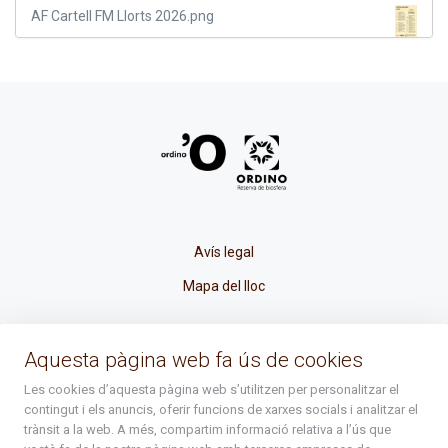
AF Cartell FM Llorts 2026.png
Avís legal
Mapa del lloc
La Placeta, 1 - AD300 Ordino - Principat d'Andorra
Aquesta pàgina web fa ús de cookies
atenciociutadana@ordino.ad
Les cookies d’aquesta pàgina web s’utilitzen per personalitzar el
contingut i els anuncis, oferir funcions de xarxes socials i analitzar el
+376 878 100
trànsit a la web. A més, compartim informació relativa a l’ús que