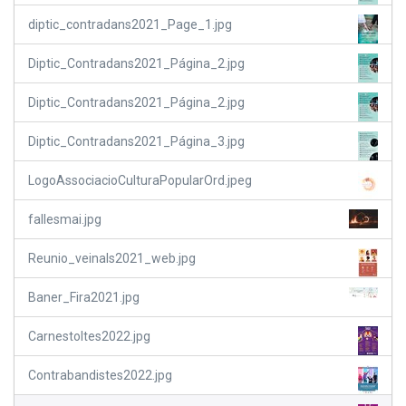
diptic_contradans2021_Page_1.jpg
Diptic_Contradans2021_Página_2.jpg
Diptic_Contradans2021_Página_2.jpg
Diptic_Contradans2021_Página_3.jpg
LogoAssociacioCulturaPopularOrd.jpeg
fallesmai.jpg
Reunio_veinals2021_web.jpg
Baner_Fira2021.jpg
Carnestoltes2022.jpg
Contrabandistes2022.jpg