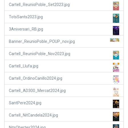
Cartell_ReunioPoble_Set2023.jpg
TotsSants2023.jpg
3Aniversari_RB.jpg
Banner_ReunioPoble_POUP_nov.jpg
Cartell_ReunioPoble_Nov2023.jpg
Cartell_Llufa.jpg
Cartell_OrdinoCanillo2024.jpg
Cartell_AD300_Mercat2024.jpg
SantPere2024.jpg
Cartell_NitCandela2024.jpg
NitsObertes2024.jpg