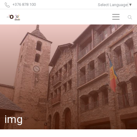
+376 878 100
Select Language
▼
img