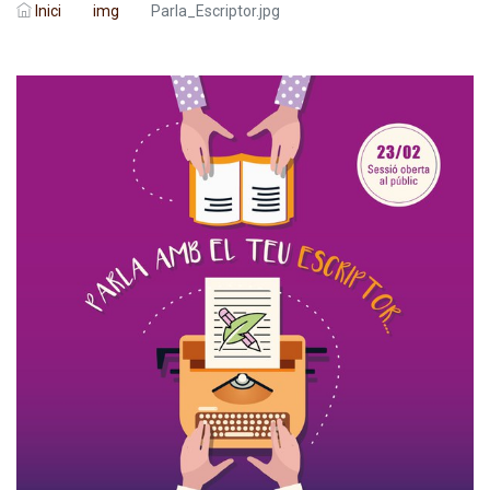
Inici
img
Parla_Escriptor.jpg