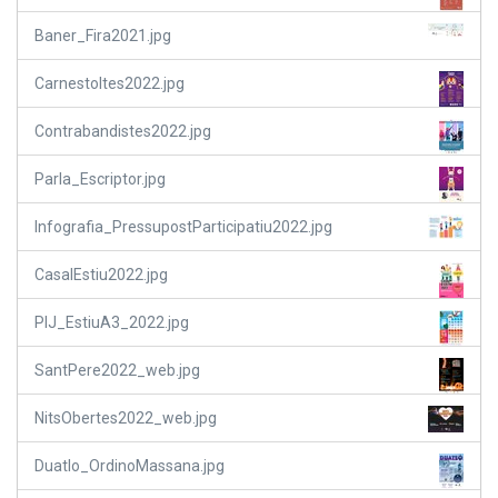
Baner_Fira2021.jpg
Carnestoltes2022.jpg
Contrabandistes2022.jpg
Parla_Escriptor.jpg
Infografia_PressupostParticipatiu2022.jpg
CasalEstiu2022.jpg
PIJ_EstiuA3_2022.jpg
SantPere2022_web.jpg
NitsObertes2022_web.jpg
Duatlo_OrdinoMassana.jpg