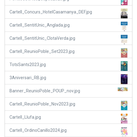
Cartell_Concurs_HotelCasamanya_DEF.jpg
Cartell_SentitUnic_Anglada.jpg
Cartell_SentitUnic_ClotaVerda.jpg
Cartell_ReunioPoble_Set2023.jpg
TotsSants2023.jpg
3Aniversari_RB.jpg
Banner_ReunioPoble_POUP_nov.jpg
Cartell_ReunioPoble_Nov2023.jpg
Cartell_Llufa.jpg
Cartell_OrdinoCanillo2024.jpg