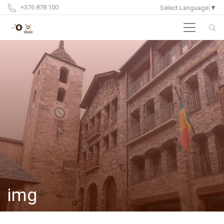
+376 878 100
Select Language
▼
img