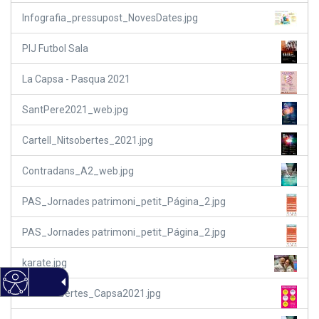
Infografia_pressupost_NovesDates.jpg
PIJ Futbol Sala
La Capsa - Pasqua 2021
SantPere2021_web.jpg
Cartell_Nitsobertes_2021.jpg
Contradans_A2_web.jpg
PAS_Jornades patrimoni_petit_Página_2.jpg
PAS_Jornades patrimoni_petit_Página_2.jpg
karate.jpg
PortesObertes_Capsa2021.jpg