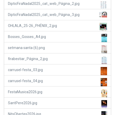
DipticFiraNadal2025_cat_web_Página_2.jpg
DipticFiraNadal2025_cat_web_Página_3.jpg
OHLALA_25-26_PHÉNIX_2.jpg
Bosses_Gosses_A4.jpg
setmana santa (6).png
firabestiar_Página_2.jpg
carrusel-festa_03.jpg
carrusel-festa_04.jpg
FestaMusica2026.jpg
SantPere2026.jpg
NitsObertes2026.jpg