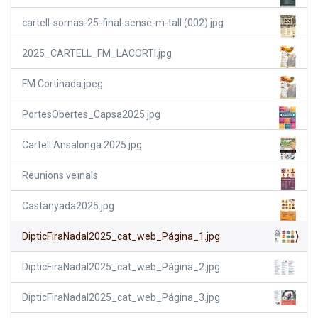
cartell-sornas-25-final-sense-m-tall (002).jpg
2025_CARTELL_FM_LACORTI.jpg
FM Cortinada.jpeg
PortesObertes_Capsa2025.jpg
Cartell Ansalonga 2025.jpg
Reunions veïnals
Castanyada2025.jpg
DipticFiraNadal2025_cat_web_Página_1.jpg
DipticFiraNadal2025_cat_web_Página_2.jpg
DipticFiraNadal2025_cat_web_Página_3.jpg