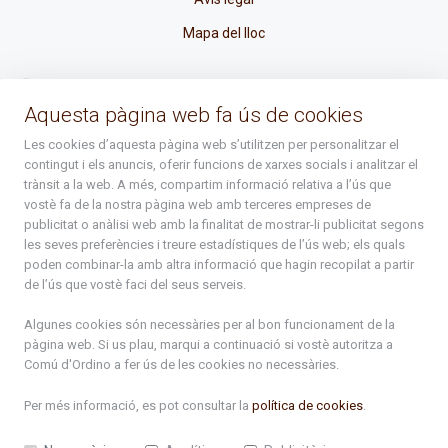
Mapa del lloc
La Placeta, 1 - AD300 Ordino - Principat d'Andorra
Aquesta pàgina web fa ús de cookies
atenciociutadana@ordino.ad
Les cookies d’aquesta pàgina web s’utilitzen per personalitzar el
contingut i els anuncis, oferir funcions de xarxes socials i analitzar el
+376 878 100
trànsit a la web. A més, compartim informació relativa a l’ús que
vostè fa de la nostra pàgina web amb terceres empreses de
De Dl. a Dv. : de 8 a 16h (els divendres a partir de l'1 de juny
publicitat o anàlisi web amb la finalitat de mostrar-li publicitat segons
fins al divendres de la setmana de Meritxell : de 8 a 14h)
les seves preferències i treure estadístiques de l’ús web; els quals
poden combinar-la amb altra informació que hagin recopilat a partir
de l’ús que vostè faci del seus serveis.
Rep tota l'actualitat del Comú d'Ordino en el teu correu
Algunes cookies són necessàries per al bon funcionament de la
pàgina web. Si us plau, marqui a continuació si vostè autoritza a
Subscriu-te
Comú d'Ordino
a fer ús de les cookies no necessàries.
Per més informació, es pot consultar la
política de cookies
.