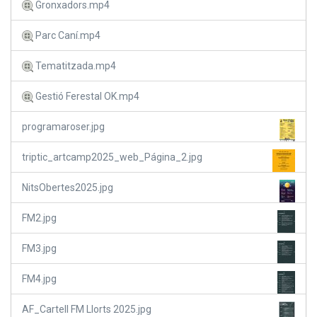
Gronxadors.mp4
Parc Caní.mp4
Tematitzada.mp4
Gestió Ferestal OK.mp4
programaroser.jpg
triptic_artcamp2025_web_Página_2.jpg
NitsObertes2025.jpg
FM2.jpg
FM3.jpg
FM4.jpg
AF_Cartell FM Llorts 2025.jpg