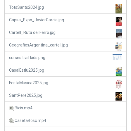
TotsSants2024.jpg
Capsa_Expo_JavierGarcia.jpg
Cartell_Ruta del Ferro.jpg
GeografiesArgentina_cartell.jpg
curses trail kids.png
CasalEstiu2025.jpg
FestaMusica2025.jpg
SantPere2025.jpg
Bicis.mp4
CasetaBosc.mp4