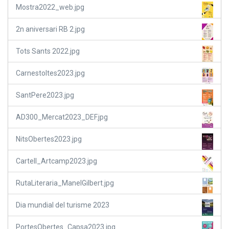
Mostra2022_web.jpg
2n aniversari RB 2.jpg
Tots Sants 2022.jpg
Carnestoltes2023.jpg
SantPere2023.jpg
AD300_Mercat2023_DEF.jpg
NitsObertes2023.jpg
Cartell_Artcamp2023.jpg
RutaLiteraria_ManelGilbert.jpg
Dia mundial del turisme 2023
PortesObertes_Capsa2023.jpg