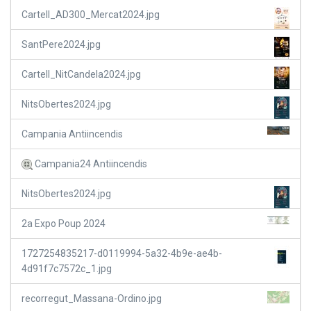
Cartell_AD300_Mercat2024.jpg
SantPere2024.jpg
Cartell_NitCandela2024.jpg
NitsObertes2024.jpg
Campania Antiincendis
Campania24 Antiincendis
NitsObertes2024.jpg
2a Expo Poup 2024
1727254835217-d0119994-5a32-4b9e-ae4b-
4d91f7c7572c_1.jpg
recorregut_Massana-Ordino.jpg