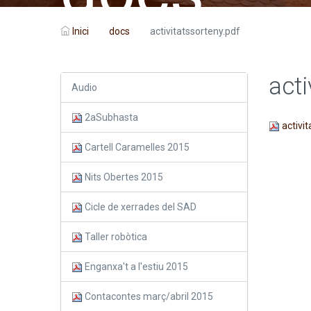
Inici
docs
activitatssorteny.pdf
acti
Audio
2aSubhasta
activi
Cartell Caramelles 2015
Nits Obertes 2015
Cicle de xerrades del SAD
Taller robòtica
Enganxa't a l'estiu 2015
Contacontes març/abril 2015