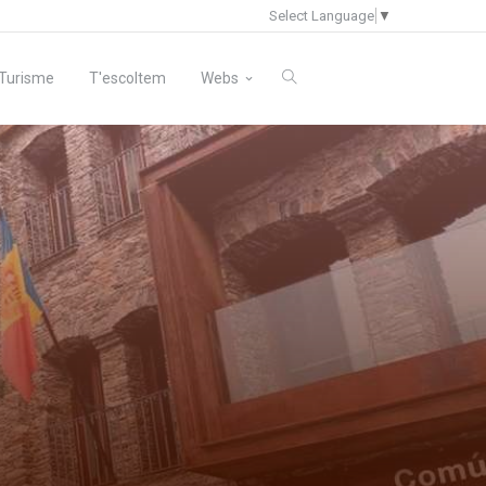
Select Language
▼
Turisme
T'escoltem
Webs