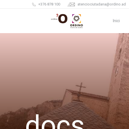
+376 878 100
atenciociutadana@ordino.ad
Inici
docs