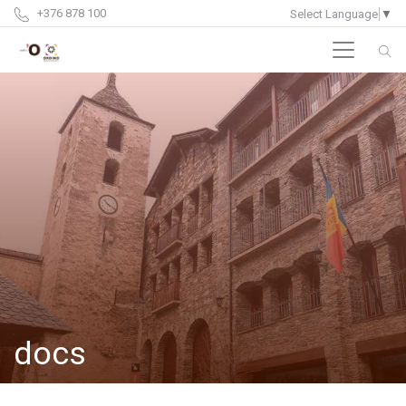
+376 878 100
Select Language
▼
docs