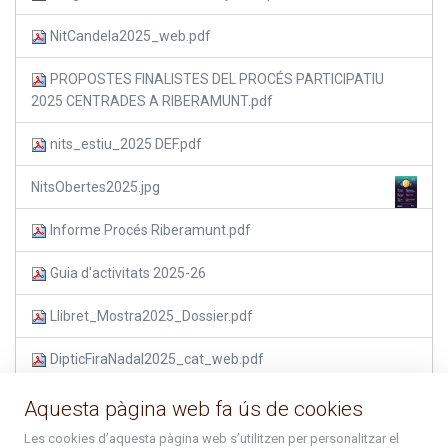
NitCandela2025_web.pdf
PROPOSTES FINALISTES DEL PROCÉS PARTICIPATIU
2025 CENTRADES A RIBERAMUNT.pdf
nits_estiu_2025 DEF.pdf
NitsObertes2025.jpg
Informe Procés Riberamunt.pdf
Guia d'activitats 2025-26
Llibret_Mostra2025_Dossier.pdf
DipticFiraNadal2025_cat_web.pdf
Nadal2025-26_web.pdf
Aquesta pàgina web fa ús de cookies
Les cookies d’aquesta pàgina web s’utilitzen per personalitzar el
Calendari busos Arcalís.pdf