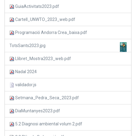
GuiaActivitats2023.pdf
Cartell_UNWTO_2023_web.pdf
Programació Andorra Crea_baixa.pdf
TotsSants2023.jpg
Llibret_Mostra2023_web.pdf
Nadal 2024
validador.js
Setmana_Pedra_Seca_2023.pdf
DiaMuntanyes2023.pdf
5.2 Diagnosi ambiental volum 2.pdf