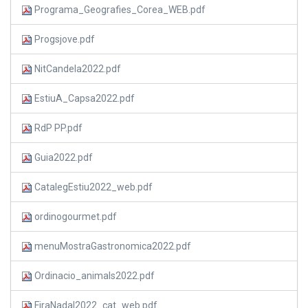
Programa_Geografies_Corea_WEB.pdf
Progsjove.pdf
NitCandela2022.pdf
EstiuA_Capsa2022.pdf
RdP PP.pdf
Guia2022.pdf
CatalegEstiu2022_web.pdf
ordinogourmet.pdf
menuMostraGastronomica2022.pdf
Ordinacio_animals2022.pdf
FiraNadal2022_cat_web.pdf