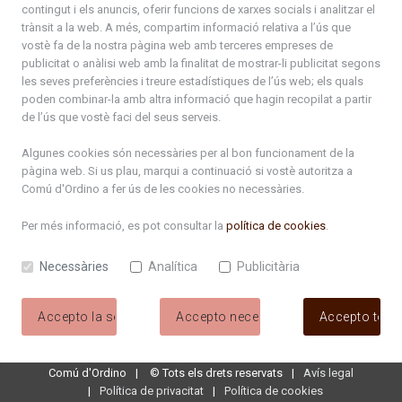
contingut i els anuncis, oferir funcions de xarxes socials i analitzar el
trànsit a la web. A més, compartim informació relativa a l’ús que
ciclecinema2026.pdf
vostè fa de la nostra pàgina web amb terceres empreses de
publicitat o anàlisi web amb la finalitat de mostrar-li publicitat segons
Programa_Cota1300_2026.pdf
les seves preferències i treure estadístiques de l’ús web; els quals
poden combinar-la amb altra informació que hagin recopilat a partir
Carnaval 2026
de l’ús que vostè faci del seus serveis.
Diada Bateig. Planning Comú Ordino.pdf
Algunes cookies són necessàries per al bon funcionament de la
pàgina web. Si us plau, marqui a continuació si vostè autoritza a
Comú d'Ordino
a fer ús de les cookies no necessàries.
Programa_FiraVermut_2026_web.pdf
Per més informació, es pot consultar la
política de cookies
.
Setmanes joves 2026_Fullet DIGITAL.pdf
Necessàries
Analítica
Publicitària
setmanes_joves_2026.pdf
NitCandela2026_web.pdf
Accepto la selecció
Accepto necessàries
Accepto tote
Comú d'Ordino
©
Tots els drets reservats
Avís legal
Política de privacitat
Política de cookies