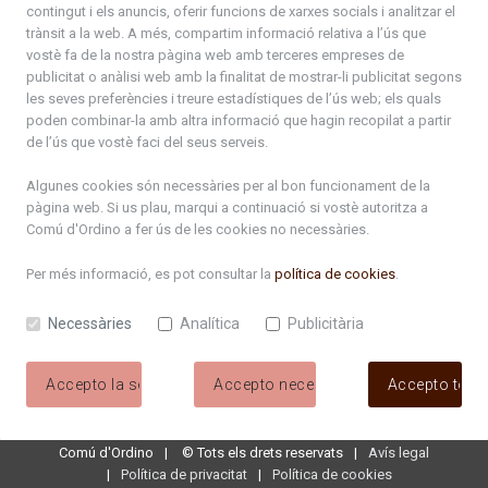
contingut i els anuncis, oferir funcions de xarxes socials i analitzar el
trànsit a la web. A més, compartim informació relativa a l’ús que
ciclecinema2026.pdf
vostè fa de la nostra pàgina web amb terceres empreses de
publicitat o anàlisi web amb la finalitat de mostrar-li publicitat segons
Programa_Cota1300_2026.pdf
les seves preferències i treure estadístiques de l’ús web; els quals
poden combinar-la amb altra informació que hagin recopilat a partir
Carnaval 2026
de l’ús que vostè faci del seus serveis.
Diada Bateig. Planning Comú Ordino.pdf
Algunes cookies són necessàries per al bon funcionament de la
pàgina web. Si us plau, marqui a continuació si vostè autoritza a
Comú d'Ordino
a fer ús de les cookies no necessàries.
Programa_FiraVermut_2026_web.pdf
Per més informació, es pot consultar la
política de cookies
.
Setmanes joves 2026_Fullet DIGITAL.pdf
Necessàries
Analítica
Publicitària
setmanes_joves_2026.pdf
NitCandela2026_web.pdf
Accepto la selecció
Accepto necessàries
Accepto tote
Comú d'Ordino
©
Tots els drets reservats
Avís legal
Política de privacitat
Política de cookies