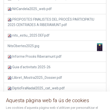
NitCandela2025_web.pdf
PROPOSTES FINALISTES DEL PROCÉS PARTICIPATIU
2025 CENTRADES A RIBERAMUNT.pdf
nits_estiu_2025 DEF.pdf
NitsObertes2025.jpg
Informe Procés Riberamunt.pdf
Guia d'activitats 2025-26
Llibret_Mostra2025_Dossier.pdf
DipticFiraNadal2025_cat_web.pdf
Nadal2025-26_web.pdf
Aquesta pàgina web fa ús de cookies
Les cookies d’aquesta pàgina web s’utilitzen per personalitzar el
Calendari busos Arcalís.pdf