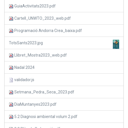
GuiaActivitats2023.pdf
Cartell_UNWTO_2023_web.pdf
Programació Andorra Crea_baixa.pdf
TotsSants2023.jpg
Llibret_Mostra2023_web.pdf
Nadal 2024
validador.js
Setmana_Pedra_Seca_2023.pdf
DiaMuntanyes2023.pdf
5.2 Diagnosi ambiental volum 2.pdf