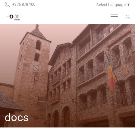
+376 878 100
Select Language
▼
docs