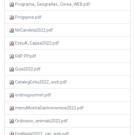
Programa_Geografies_Corea_WEB.pdf
Progsjove.pdf
NitCandela2022.pdf
EstiuA_Capsa2022.pdf
RdP PP.pdf
Guia2022.pdf
CatalegEstiu2022_web.pdf
ordinogourmet.pdf
menuMostraGastronomica2022.pdf
Ordinacio_animals2022.pdf
FiraNadal2022_cat_web.pdf