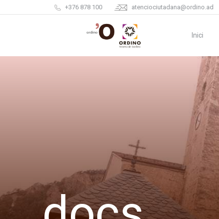
+376 878 100
atenciociutadana@ordino.ad
Inici
docs