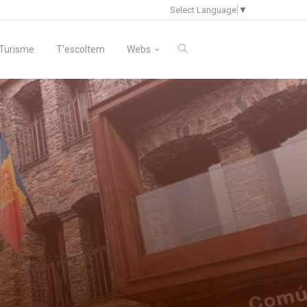
Select Language
▼
Turisme
T'escoltem
Webs