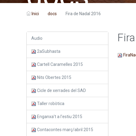
Inici
docs
Fira de Nadal 2016
Fir
Audio
2aSubhasta
FiraNa
Cartell Caramelles 2015
Nits Obertes 2015
Cicle de xerrades del SAD
Taller robòtica
Enganxa't a l'estiu 2015
Contacontes març/abril 2015