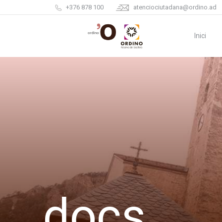
+376 878 100
atenciociutadana@ordino.ad
Inici
docs