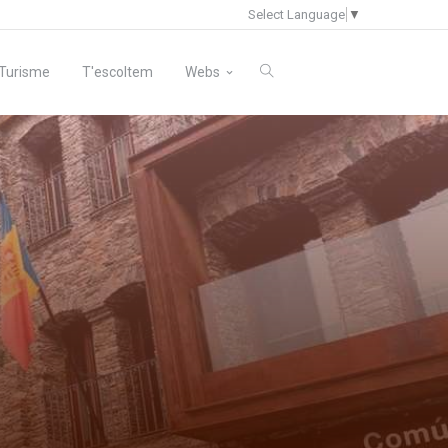
Select Language
▼
Turisme
T'escoltem
Webs