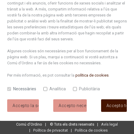
contingut i els anuncis, oferir funcions de xarxes socials i analitzar el
trànsit a la web. A més, compartim informació relativa a l’ús que
ciclecinema2026.pdf
vostè fa de la nostra pàgina web amb terceres empreses de
publicitat o anàlisi web amb la finalitat de mostrar-li publicitat segons
Programa_Cota1300_2026.pdf
les seves preferències i treure estadístiques de l’ús web; els quals
poden combinar-la amb altra informació que hagin recopilat a partir
Carnaval 2026
de l’ús que vostè faci del seus serveis.
Diada Bateig. Planning Comú Ordino.pdf
Algunes cookies són necessàries per al bon funcionament de la
pàgina web. Si us plau, marqui a continuació si vostè autoritza a
Comú d'Ordino
a fer ús de les cookies no necessàries.
Programa_FiraVermut_2026_web.pdf
Per més informació, es pot consultar la
política de cookies
.
Setmanes joves 2026_Fullet DIGITAL.pdf
Necessàries
Analítica
Publicitària
setmanes_joves_2026.pdf
NitCandela2026_web.pdf
Accepto la selecció
Accepto necessàries
Accepto tote
Comú d'Ordino
©
Tots els drets reservats
Avís legal
Política de privacitat
Política de cookies