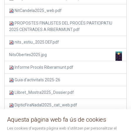
NitCandela2025_web.pdf
PROPOSTES FINALISTES DEL PROCÉS PARTICIPATIU
2025 CENTRADES A RIBERAMUNT.pdf
nits_estiu_2025 DEF.pdf
NitsObertes2025.jpg
Informe Procés Riberamunt.pdf
Guia d'activitats 2025-26
Llibret_Mostra2025_Dossier.pdf
DipticFiraNadal2025_cat_web.pdf
Nadal2025-26_web.pdf
Aquesta pàgina web fa ús de cookies
Les cookies d’aquesta pàgina web s’utilitzen per personalitzar el
Calendari busos Arcalís.pdf