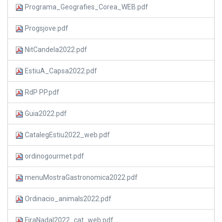
Programa_Geografies_Corea_WEB.pdf
Progsjove.pdf
NitCandela2022.pdf
EstiuA_Capsa2022.pdf
RdP PP.pdf
Guia2022.pdf
CatalegEstiu2022_web.pdf
ordinogourmet.pdf
menuMostraGastronomica2022.pdf
Ordinacio_animals2022.pdf
FiraNadal2022_cat_web.pdf