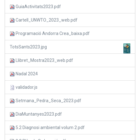
GuiaActivitats2023.pdf
Cartell_UNWTO_2023_web.pdf
Programació Andorra Crea_baixa.pdf
TotsSants2023.jpg
Llibret_Mostra2023_web.pdf
Nadal 2024
validador.js
Setmana_Pedra_Seca_2023.pdf
DiaMuntanyes2023.pdf
5.2 Diagnosi ambiental volum 2.pdf