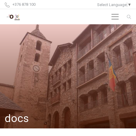
+376 878 100
Select Language
▼
docs