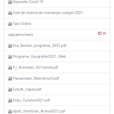
Dispositiu Covid-19
Cicle de cinema de muntanya i viatges 2021
Tast Ordino
capçalera news
Fira_Bestiar_programa_2021.pdf
Programa_Geografies2021_Web
PJ_Activitats_A3 Cartell.pdf
Passamans_Riberamunt.pdf
EstiuA_Capsa.pdf
Estiu_Turisme2021.pdf
diptic_GentGran_Activa2021.pdf