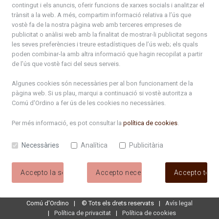
contingut i els anuncis, oferir funcions de xarxes socials i analitzar el
trànsit a la web. A més, compartim informació relativa a l’ús que
activitatssorteny.pdf
vostè fa de la nostra pàgina web amb terceres empreses de
publicitat o anàlisi web amb la finalitat de mostrar-li publicitat segons
Programa_ActivitatsSorteny2025.pdf
les seves preferències i treure estadístiques de l’ús web; els quals
poden combinar-la amb altra informació que hagin recopilat a partir
NitCandela2025_web.pdf
de l’ús que vostè faci del seus serveis.
PROPOSTES FINALISTES DEL PROCÉS PARTICIPATIU
Algunes cookies són necessàries per al bon funcionament de la
2025 CENTRADES A RIBERAMUNT.pdf
pàgina web. Si us plau, marqui a continuació si vostè autoritza a
Comú d'Ordino
a fer ús de les cookies no necessàries.
nits_estiu_2025 DEF.pdf
Per més informació, es pot consultar la
política de cookies
.
NitsObertes2025.jpg
Necessàries
Analítica
Publicitària
Informe Procés Riberamunt.pdf
Accepto la selecció
Accepto necessàries
Accepto tote
Guia d'activitats 2025-26
Llibret_Mostra2025_Dossier.pdf
Comú d'Ordino
©
Tots els drets reservats
Avís legal
Política de privacitat
Política de cookies
DipticFiraNadal2025_cat_web.pdf