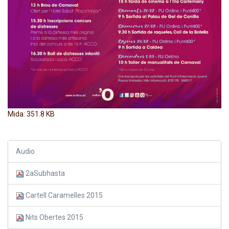
Feu clic per a visualitzar la imatge a mida completa…
Mida: 351.8 KB
Audio
2aSubhasta
Cartell Caramelles 2015
Nits Obertes 2015