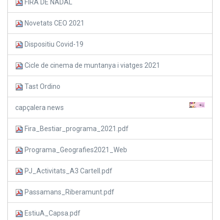
FIRA DE NADAL
Novetats CEO 2021
Dispositiu Covid-19
Cicle de cinema de muntanya i viatges 2021
Tast Ordino
capçalera news
Fira_Bestiar_programa_2021.pdf
Programa_Geografies2021_Web
PJ_Activitats_A3 Cartell.pdf
Passamans_Riberamunt.pdf
EstiuA_Capsa.pdf