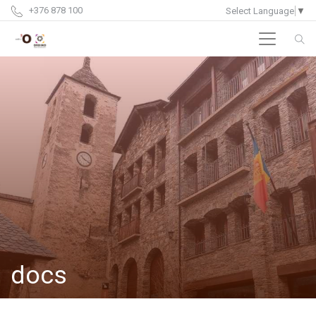
+376 878 100
Select Language
▼
docs