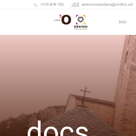
+376 878 100
atenciociutadana@ordino.ad
Inici
docs