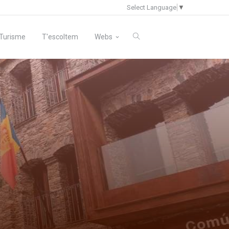
Select Language
▼
Turisme
T'escoltem
Webs