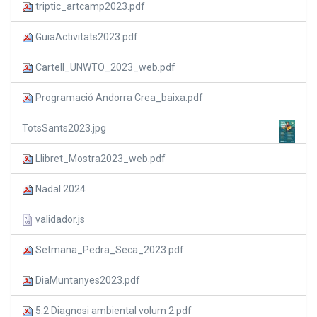
triptic_artcamp2023.pdf
GuiaActivitats2023.pdf
Cartell_UNWTO_2023_web.pdf
Programació Andorra Crea_baixa.pdf
TotsSants2023.jpg
Llibret_Mostra2023_web.pdf
Nadal 2024
validador.js
Setmana_Pedra_Seca_2023.pdf
DiaMuntanyes2023.pdf
5.2 Diagnosi ambiental volum 2.pdf