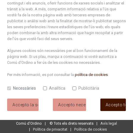
contingut i els anuncis, oferir funcions de xarxes socials i analitzar el
Calendari busos Arcalís.pdf
trànsit a la web. A més, compartim informació relativa a l’ús que
vostè fa de la nostra pàgina web amb terceres empreses de
ciclecinema2026.pdf
publicitat o anàlisi web amb la finalitat de mostrar-li publicitat segons
les seves preferències i treure estadístiques de l’ús web; els quals
poden combinar-la amb altra informació que hagin recopilat a partir
Programa_Cota1300_2026.pdf
de l’ús que vostè faci del seus serveis.
Carnaval 2026
Algunes cookies són necessàries per al bon funcionament de la
pàgina web. Si us plau, marqui a continuació si vostè autoritza a
Diada Bateig. Planning Comú Ordino.pdf
Comú d'Ordino
a fer ús de les cookies no necessàries.
Programa_FiraVermut_2026_web.pdf
Per més informació, es pot consultar la
política de cookies
.
Setmanes joves 2026_Fullet DIGITAL.pdf
Necessàries
Analítica
Publicitària
setmanes_joves_2026.pdf
Accepto la selecció
Accepto necessàries
Accepto tote
NitCandela2026_web.pdf
Comú d'Ordino
©
Tots els drets reservats
Avís legal
Política de privacitat
Política de cookies