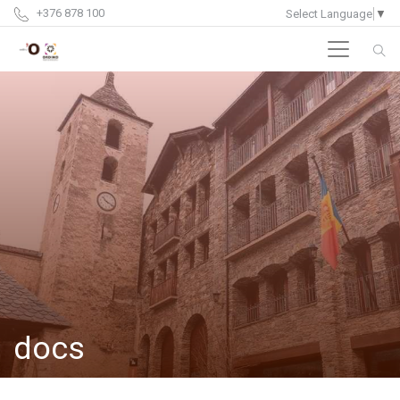
+376 878 100
Select Language
▼
docs