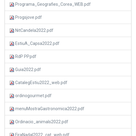
Programa_Geografies_Corea_WEB.pdf
Progsjove.pdf
NitCandela2022.pdf
EstiuA_Capsa2022.pdf
RdP PP.pdf
Guia2022.pdf
CatalegEstiu2022_web.pdf
ordinogourmet.pdf
menuMostraGastronomica2022.pdf
Ordinacio_animals2022.pdf
FiraNadal2022_cat_web.pdf