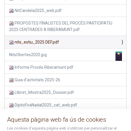
NitCandela2025_web.pdf
PROPOSTES FINALISTES DEL PROCÉS PARTICIPATIU
2025 CENTRADES A RIBERAMUNT.pdf
nits_estiu_2025 DEF.pdf
NitsObertes2025.jpg
Informe Procés Riberamunt.pdf
Guia d'activitats 2025-26
Llibret_Mostra2025_Dossier.pdf
DipticFiraNadal2025_cat_web.pdf
Nadal2025-26_web.pdf
Aquesta pàgina web fa ús de cookies
Les cookies d’aquesta pàgina web s’utilitzen per personalitzar el
Calendari busos Arcalís.pdf