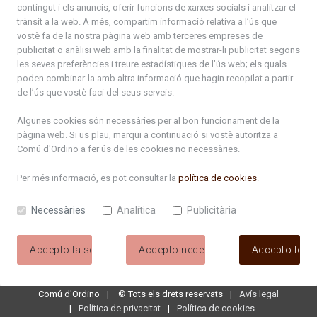
contingut i els anuncis, oferir funcions de xarxes socials i analitzar el
trànsit a la web. A més, compartim informació relativa a l’ús que
ciclecinema2026.pdf
vostè fa de la nostra pàgina web amb terceres empreses de
publicitat o anàlisi web amb la finalitat de mostrar-li publicitat segons
Programa_Cota1300_2026.pdf
les seves preferències i treure estadístiques de l’ús web; els quals
poden combinar-la amb altra informació que hagin recopilat a partir
Carnaval 2026
de l’ús que vostè faci del seus serveis.
Diada Bateig. Planning Comú Ordino.pdf
Algunes cookies són necessàries per al bon funcionament de la
pàgina web. Si us plau, marqui a continuació si vostè autoritza a
Comú d'Ordino
a fer ús de les cookies no necessàries.
Programa_FiraVermut_2026_web.pdf
Per més informació, es pot consultar la
política de cookies
.
Setmanes joves 2026_Fullet DIGITAL.pdf
Necessàries
Analítica
Publicitària
setmanes_joves_2026.pdf
NitCandela2026_web.pdf
Accepto la selecció
Accepto necessàries
Accepto tote
Comú d'Ordino
©
Tots els drets reservats
Avís legal
Política de privacitat
Política de cookies