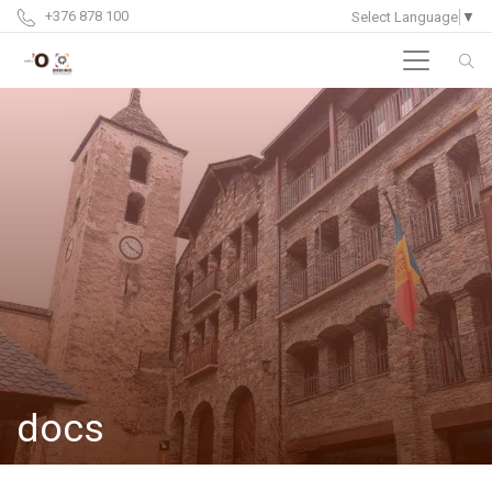
+376 878 100
Select Language
▼
docs