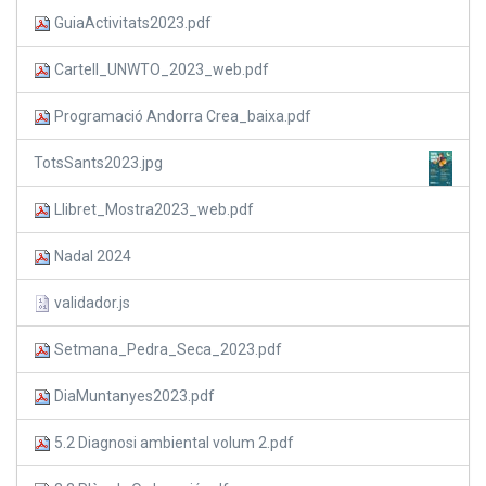
GuiaActivitats2023.pdf
Cartell_UNWTO_2023_web.pdf
Programació Andorra Crea_baixa.pdf
TotsSants2023.jpg
Llibret_Mostra2023_web.pdf
Nadal 2024
validador.js
Setmana_Pedra_Seca_2023.pdf
DiaMuntanyes2023.pdf
5.2 Diagnosi ambiental volum 2.pdf