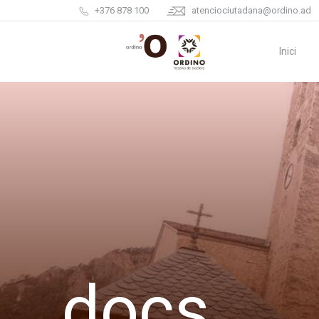
+376 878 100
atenciociutadana@ordino.ad
Inici
docs