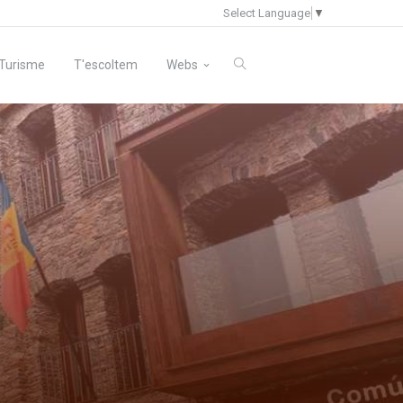
Select Language
▼
Turisme
T'escoltem
Webs