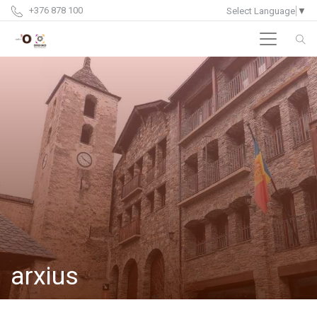
+376 878 100
Select Language
▼
arxius