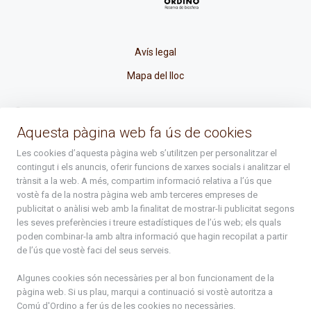
Avís legal
Mapa del lloc
La Placeta, 1 - AD300 Ordino - Principat d'Andorra
Aquesta pàgina web fa ús de cookies
atenciociutadana@ordino.ad
Les cookies d’aquesta pàgina web s’utilitzen per personalitzar el
contingut i els anuncis, oferir funcions de xarxes socials i analitzar el
+376 878 100
trànsit a la web. A més, compartim informació relativa a l’ús que
vostè fa de la nostra pàgina web amb terceres empreses de
De Dl. a Dv. : de 8 a 16h (els divendres a partir de l'1 de juny
publicitat o anàlisi web amb la finalitat de mostrar-li publicitat segons
fins al divendres de la setmana de Meritxell : de 8 a 14h)
les seves preferències i treure estadístiques de l’ús web; els quals
poden combinar-la amb altra informació que hagin recopilat a partir
de l’ús que vostè faci del seus serveis.
Rep tota l'actualitat del Comú d'Ordino en el teu correu
Algunes cookies són necessàries per al bon funcionament de la
pàgina web. Si us plau, marqui a continuació si vostè autoritza a
Subscriu-te
Comú d'Ordino
a fer ús de les cookies no necessàries.