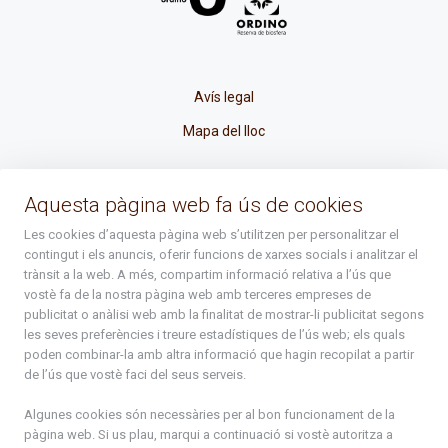
Avís legal
Mapa del lloc
La Placeta, 1 - AD300 Ordino - Principat d'Andorra
Aquesta pàgina web fa ús de cookies
atenciociutadana@ordino.ad
Les cookies d’aquesta pàgina web s’utilitzen per personalitzar el
contingut i els anuncis, oferir funcions de xarxes socials i analitzar el
+376 878 100
trànsit a la web. A més, compartim informació relativa a l’ús que
vostè fa de la nostra pàgina web amb terceres empreses de
De Dl. a Dv. : de 8 a 16h (els divendres a partir de l'1 de juny
publicitat o anàlisi web amb la finalitat de mostrar-li publicitat segons
fins al divendres de la setmana de Meritxell : de 8 a 14h)
les seves preferències i treure estadístiques de l’ús web; els quals
poden combinar-la amb altra informació que hagin recopilat a partir
de l’ús que vostè faci del seus serveis.
Rep tota l'actualitat del Comú d'Ordino en el teu correu
Algunes cookies són necessàries per al bon funcionament de la
pàgina web. Si us plau, marqui a continuació si vostè autoritza a