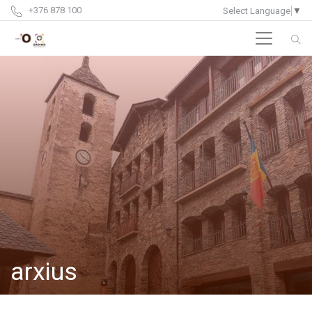
+376 878 100
Select Language
▼
arxius