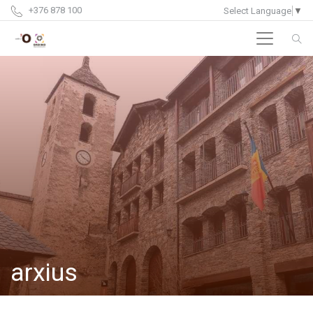
+376 878 100
Select Language
▼
arxius