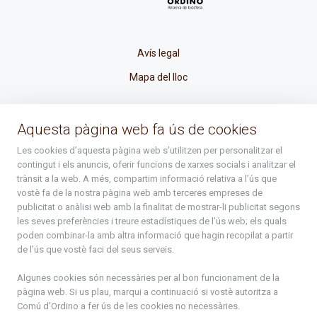
Avís legal
Mapa del lloc
La Placeta, 1 - AD300 Ordino - Principat d'Andorra
Aquesta pàgina web fa ús de cookies
atenciociutadana@ordino.ad
Les cookies d’aquesta pàgina web s’utilitzen per personalitzar el
contingut i els anuncis, oferir funcions de xarxes socials i analitzar el
+376 878 100
trànsit a la web. A més, compartim informació relativa a l’ús que
vostè fa de la nostra pàgina web amb terceres empreses de
De Dl. a Dv. : de 8 a 16h (els divendres a partir de l'1 de juny
publicitat o anàlisi web amb la finalitat de mostrar-li publicitat segons
fins al divendres de la setmana de Meritxell : de 8 a 14h)
les seves preferències i treure estadístiques de l’ús web; els quals
poden combinar-la amb altra informació que hagin recopilat a partir
de l’ús que vostè faci del seus serveis.
Rep tota l'actualitat del Comú d'Ordino en el teu correu
Algunes cookies són necessàries per al bon funcionament de la
pàgina web. Si us plau, marqui a continuació si vostè autoritza a
Comú d'Ordino
a fer ús de les cookies no necessàries.
Subscriu-te