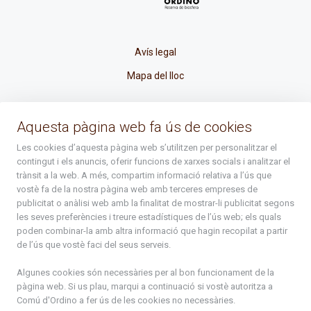
Avís legal
Mapa del lloc
La Placeta, 1 - AD300 Ordino - Principat d'Andorra
Aquesta pàgina web fa ús de cookies
atenciociutadana@ordino.ad
Les cookies d’aquesta pàgina web s’utilitzen per personalitzar el
contingut i els anuncis, oferir funcions de xarxes socials i analitzar el
+376 878 100
trànsit a la web. A més, compartim informació relativa a l’ús que
vostè fa de la nostra pàgina web amb terceres empreses de
De Dl. a Dv. : de 8 a 16h (els divendres a partir de l'1 de juny
publicitat o anàlisi web amb la finalitat de mostrar-li publicitat segons
fins al divendres de la setmana de Meritxell : de 8 a 14h)
les seves preferències i treure estadístiques de l’ús web; els quals
poden combinar-la amb altra informació que hagin recopilat a partir
de l’ús que vostè faci del seus serveis.
Rep tota l'actualitat del Comú d'Ordino en el teu correu
Algunes cookies són necessàries per al bon funcionament de la
pàgina web. Si us plau, marqui a continuació si vostè autoritza a
Comú d'Ordino
a fer ús de les cookies no necessàries.
Subscriu-te