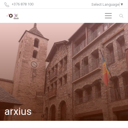
+376 878 100
Select Language
▼
arxius