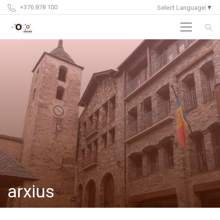
+376 878 100
Select Language
▼
arxius