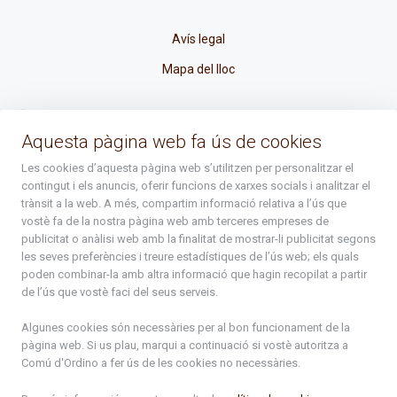
Avís legal
Mapa del lloc
La Placeta, 1 - AD300 Ordino - Principat d'Andorra
Aquesta pàgina web fa ús de cookies
atenciociutadana@ordino.ad
Les cookies d’aquesta pàgina web s’utilitzen per personalitzar el
contingut i els anuncis, oferir funcions de xarxes socials i analitzar el
+376 878 100
trànsit a la web. A més, compartim informació relativa a l’ús que
vostè fa de la nostra pàgina web amb terceres empreses de
De Dl. a Dv. : de 8 a 16h (els divendres a partir de l'1 de juny
publicitat o anàlisi web amb la finalitat de mostrar-li publicitat segons
fins al divendres de la setmana de Meritxell : de 8 a 14h)
les seves preferències i treure estadístiques de l’ús web; els quals
poden combinar-la amb altra informació que hagin recopilat a partir
de l’ús que vostè faci del seus serveis.
Rep tota l'actualitat del Comú d'Ordino en el teu correu
Algunes cookies són necessàries per al bon funcionament de la
pàgina web. Si us plau, marqui a continuació si vostè autoritza a
Subscriu-te
Comú d'Ordino
a fer ús de les cookies no necessàries.