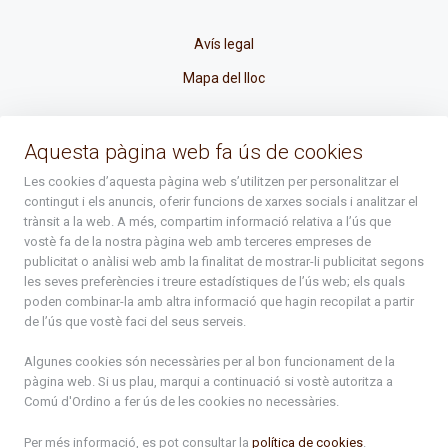
Avís legal
Mapa del lloc
La Placeta, 1 - AD300 Ordino - Principat d'Andorra
Aquesta pàgina web fa ús de cookies
atenciociutadana@ordino.ad
Les cookies d’aquesta pàgina web s’utilitzen per personalitzar el
contingut i els anuncis, oferir funcions de xarxes socials i analitzar el
+376 878 100
trànsit a la web. A més, compartim informació relativa a l’ús que
vostè fa de la nostra pàgina web amb terceres empreses de
De Dl. a Dv. : de 8 a 16h (els divendres a partir de l'1 de juny
publicitat o anàlisi web amb la finalitat de mostrar-li publicitat segons
fins al divendres de la setmana de Meritxell : de 8 a 14h)
les seves preferències i treure estadístiques de l’ús web; els quals
poden combinar-la amb altra informació que hagin recopilat a partir
de l’ús que vostè faci del seus serveis.
Rep tota l'actualitat del Comú d'Ordino en el teu correu
Algunes cookies són necessàries per al bon funcionament de la
pàgina web. Si us plau, marqui a continuació si vostè autoritza a
Comú d'Ordino
a fer ús de les cookies no necessàries.
Subscriu-te
Per més informació, es pot consultar la
política de cookies
.