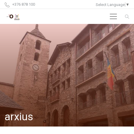
+376 878 100
Select Language
▼
arxius