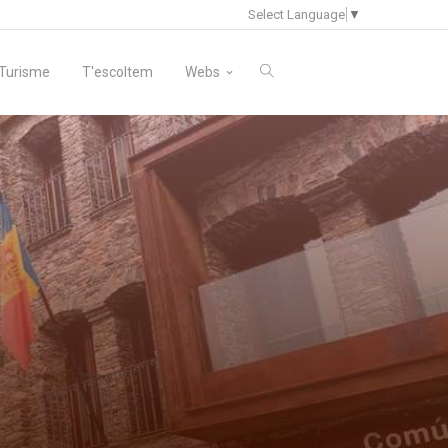
Select Language
▼
Turisme
T'escoltem
Webs