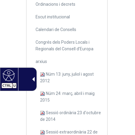
Ordinacions i decrets
Escut institucional
Calendari de Consells
Congrés dels Poders Locals i
Regionals del Consell d’Europa
arxius
Núm 13: juny, juliol i agost
2012
CTRL
U
Núm 24: març, abril i maig
2015
Sessió ordinària 23 d'octubre
de 2014
Sessió extraordinària 22 de