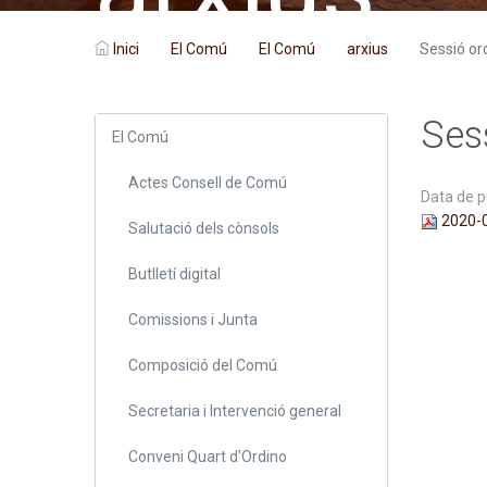
Inici
El Comú
El Comú
arxius
Sessió or
Ses
El Comú
Actes Consell de Comú
Data de p
2020-
Salutació dels cònsols
Butlletí digital
Comissions i Junta
Composició del Comú
Secretaria i Intervenció general
Conveni Quart d'Ordino