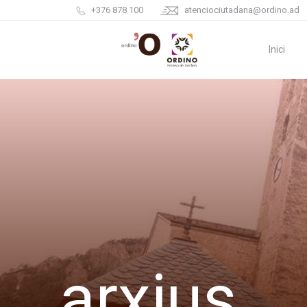
+376 878 100
atenciociutadana@ordino.ad
Inici
arxius