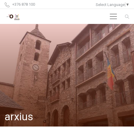
+376 878 100
Select Language
▼
arxius