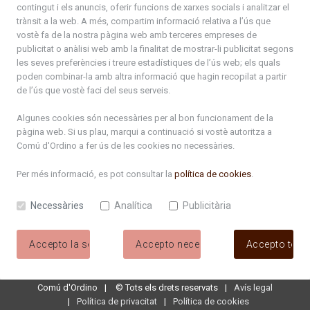
contingut i els anuncis, oferir funcions de xarxes socials i analitzar el
trobat amb Maria del Mar Coma i Eduard Betriu i els han allargat la mà
trànsit a la web. A més, compartim informació relativa a l’ús que
per participar en els projectes que el Comú consideri oportú
vostè fa de la nostra pàgina web amb terceres empreses de
publicitat o anàlisi web amb la finalitat de mostrar-li publicitat segons
Llegir més
les seves preferències i treure estadístiques de l’ús web; els quals
poden combinar-la amb altra informació que hagin recopilat a partir
de l’ús que vostè faci del seus serveis.
Algunes cookies són necessàries per al bon funcionament de la
pàgina web. Si us plau, marqui a continuació si vostè autoritza a
Comú d'Ordino
a fer ús de les cookies no necessàries.
Per més informació, es pot consultar la
política de cookies
.
Necessàries
Analítica
Publicitària
Accepto la selecció
Accepto necessàries
Accepto tote
Comú d'Ordino
©
Tots els drets reservats
Avís legal
Política de privacitat
Política de cookies