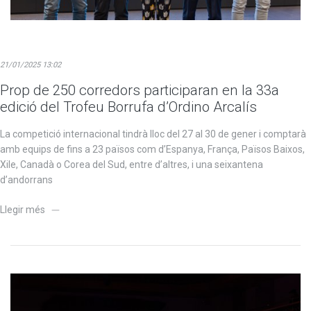
21/01/2025 13:02
Prop de 250 corredors participaran en la 33a
edició del Trofeu Borrufa d’Ordino Arcalís
La competició internacional tindrà lloc del 27 al 30 de gener i comptarà
amb equips de fins a 23 països com d’Espanya, França, Països Baixos,
Xile, Canadà o Corea del Sud, entre d’altres, i una seixantena
d’andorrans
Llegir més