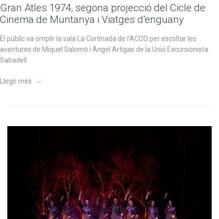
Gran Atles 1974, segona projecció del Cicle de
Cinema de Muntanya i Viatges d’enguany
El públic va omplir la sala La Cortinada de l'ACCO per escoltar les
aventures de Miquel Salomó i Àngel Artigas de la Unió Excursionista
Sabadell
Llegir més