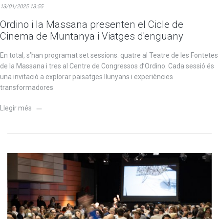
13/01/2025 13:55
Ordino i la Massana presenten el Cicle de
Cinema de Muntanya i Viatges d'enguany
En total, s’han programat set sessions: quatre al Teatre de les Fontetes
de la Massana i tres al Centre de Congressos d’Ordino. Cada sessió és
una invitació a explorar paisatges llunyans i experiències
transformadores
Llegir més