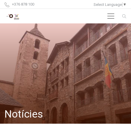
+376 878 100
Select Language
▼
Notícies