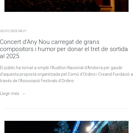
02/01/2025 08:21
Concert d'Any Nou carregat de grans
compositors i humor per donar el tret de sortida
al 2025
El públic ha tornat a omplir l'Auditori Nacional d'Andorra per gaudir
d'aquesta proposta organitzada pel Comú d'Ordino i Creand Fundació a
través de l'Associació Festivals d'Ordino
Llegir més